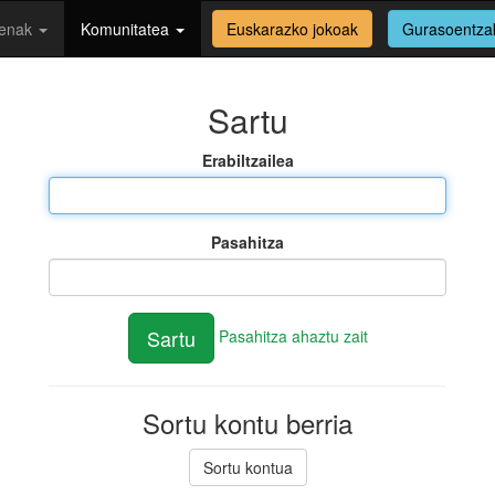
enak
Komunitatea
Euskarazko jokoak
Gurasoentza
Sartu
Erabiltzailea
Pasahitza
Pasahitza ahaztu zait
Sortu kontu berria
Sortu kontua