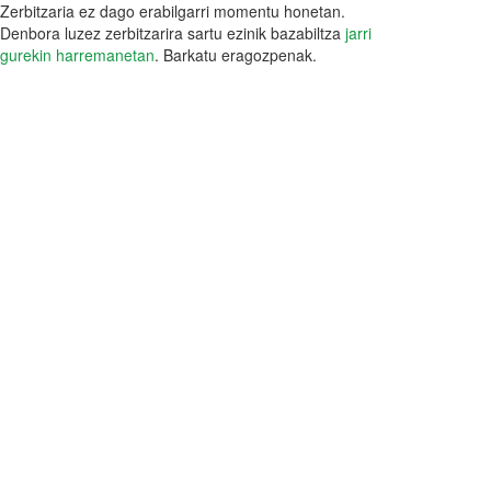
Zerbitzaria ez dago erabilgarri momentu honetan.
Denbora luzez zerbitzarira sartu ezinik bazabiltza
jarri
gurekin harremanetan
. Barkatu eragozpenak.