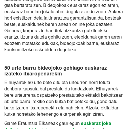
gisa bertaratu zen. Bideojokoak euskaraz egon ez arren,
euskaraz hauetan jokatu ahal dugula azaldu zuen. Aukera
hori existitzen dela jakinaraztea garrantzitsua da, besteak
beste, euskaldunek beren artean online joka dezaten.
Gainera, korporazio handiek hizkuntza gutxituekiko
erantzukizuna dutela gehitu zuen, elebidunak garen arren
edozein motatako edukiak, bideojokoak barne, euskaraz
kontsumitzeko eskubidea dugulako.
50 urte barru bideojoko gehiago euskaraz
izateko itxaropenarekin
Elhuyarrek 50 urte bete ditu eta urteurren horri lotuta
denbora kapsula bat prestatu du fundazioak. Elhuyarrek
bere urteurrena ospatzeko prestatutako ekitaldi bakoitzean
50 urte barru irekiko den kutxa bat beteko du, gonbidatu
bakoitzaren itxaropenekin eta nahiekin. Atzoko ekitaldan
kutxa horretako lehenengo ekarpenak egin ziren.
Game Erauntsia Elkarteak gaur egun
euskaraz joka