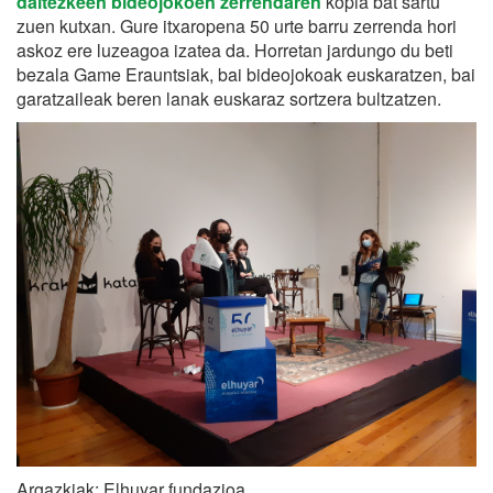
daitezkeen bideojokoen zerrendaren
kopia bat sartu
zuen kutxan. Gure itxaropena 50 urte barru zerrenda hori
askoz ere luzeagoa izatea da. Horretan jardungo du beti
bezala Game Erauntsiak, bai bideojokoak euskaratzen, bai
garatzaileak beren lanak euskaraz sortzera bultzatzen.
Argazkiak: Elhuyar fundazioa