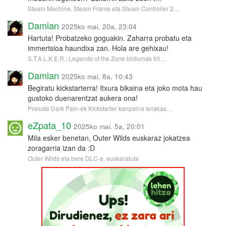
Steam Machine, Steam Frame eta Steam Controller 2…
Damian
2025ko mai. 20a, 23:04
Hartuta! Probatzeko goguakin. Zaharra probatu eta
immertsioa haundixa zan. Hola are gehixau!
S.T.A.L.K.E.R.: Legends of the Zone bildumak tril…
Damian
2025ko mai. 8a, 10:43
Begiratu kickstarterra! Itxura bikaina eta joko mota hau
gustoko duenarentzat aukera ona!
Prelude Dark Pain-ek Kickstarter kanpaina arrakas…
eZpata_10
2025ko mai. 5a, 20:01
Mila esker benetan, Outer Wilds euskaraz jokatzea
zoragarria izan da :D
Outer Wilds eta bere DLC-a, euskaratuta