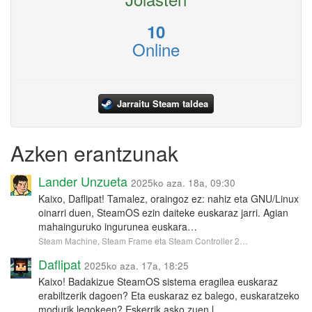
10
Online
Jarraitu Steam taldea
Azken erantzunak
Lander Unzueta
2025ko aza. 18a, 09:30
Kaixo, Daflipat! Tamalez, oraingoz ez: nahiz eta GNU/Linux
oinarri duen, SteamOS ezin daiteke euskaraz jarri. Agian
mahainguruko ingurunea euskara…
Steam Machine, Steam Frame eta Steam Controller 2…
Daflipat
2025ko aza. 17a, 18:25
Kaixo! Badakizue SteamOS sistema eragilea euskaraz
erabiltzerik dagoen? Eta euskaraz ez balego, euskaratzeko
modurik legokeen? Eskerrik asko zuen l…