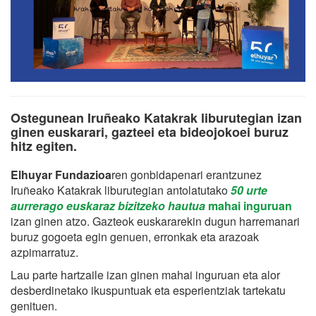
Ostegunean Iruñeako Katakrak liburutegian izan
ginen euskarari, gazteei eta bideojokoei buruz
hitz egiten.
Elhuyar Fundazioa
ren gonbidapenari erantzunez
Iruñeako Katakrak liburutegian antolatutako
50 urte
aurrerago euskaraz bizitzeko hautua
mahai inguruan
izan ginen atzo. Gazteok euskararekin dugun harremanari
buruz gogoeta egin genuen, erronkak eta arazoak
azpimarratuz.
Lau parte hartzaile izan ginen mahai
inguruan eta alor
desberdinetako ikuspuntuak eta esperientziak tartekatu
genituen.