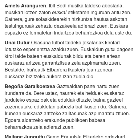
Amets Aranguren
, Ibil Bedi musika taldeko abeslaria,
musikari lotzen zaion
euskal
etiketaren inguruan aritu zen.
Gainera, gure solaskidearekin hizkuntza hautua askotan
testuinguruak zehaztu dezakeela adierazi zuen. Euskara
espazio ez formaletan indartzea beharrezkoa dela uste du.
Unai Dufur
Osasuna futbol taldeko jokalariak kirolari
lotutako esperientzia azaldu zuen. Euskaldun gutxi dagoen
kirol talde batean euskaldunak bildu eta beren artean
euskaraz aritzea garrantzitsua zela azpimarratu zuen.
Bestalde, Iruñeatik Eibarrera ikastera joan zenean
euskaraz bizitzeko aukera izan zuela dio.
Begoña Garaikoetxea
Gaztealdian parte hartu zuen
irundarra da. Bere ustez, haurrek eta helduek euskaraz
jarduteko espazioak eta edukiak dituzte, baina gazteei
zuzendutako edukietan gabezia bat ikusten du. Gainera,
Iruñean euskaraz aritzeko zailtasunak azpimarratu zituen.
Egoera aldatzeko erakunde publikoen babesa
beharrezkoa zela adierazi zuen.
Maitane Junguitu
Game Erauntsia Elkarteko ordezkari