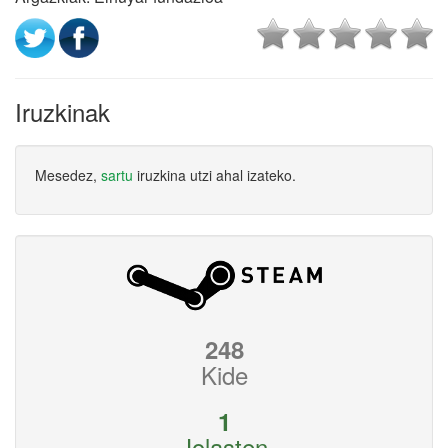
Iruzkinak
Mesedez,
sartu
iruzkina utzi ahal izateko.
248
Kide
1
Jolasten