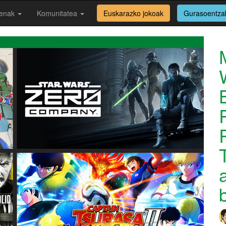
enak
Komunitatea
Euskarazko jokoak
Gurasoentza