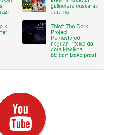
ar
gailuetara euskaraz
raz!
darama
o-k
Thief: The Dark
hef
Project
Remastered
neguan iritsiko da,
obra klasikoa
biziberritzeko prest