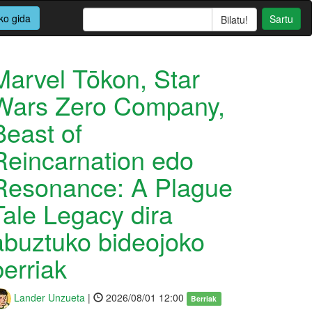
ko gida
Sartu
Marvel Tōkon, Star
Wars Zero Company,
Beast of
Reincarnation edo
Resonance: A Plague
Tale Legacy dira
abuztuko bideojoko
berriak
Lander Unzueta
|
2026/08/01 12:00
Berriak