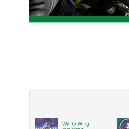
Will O Wing
euskaraz