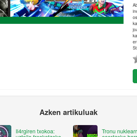
Ab
in
os
ka
jo
ka
er
St
Azken artikuluak
Il4rgiren txokoa:
Tronu nuklear
uztaila freskatzeko
esertzeko borr