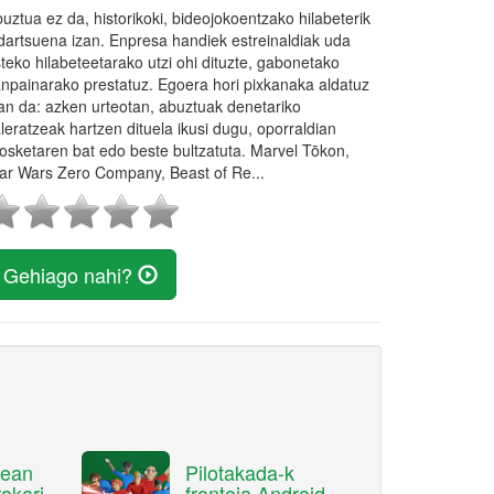
uztua ez da, historikoki, bideojokoentzako hilabeterik
dartsuena izan. Enpresa handiek estreinaldiak uda
teko hilabeteetarako utzi ohi dituzte, gabonetako
npainarako prestatuz. Egoera hori pixkanaka aldatuz
an da: azken urteotan, abuztuak denetariko
leratzeak hartzen dituela ikusi dugu, oporraldian
osketaren bat edo beste bultzatuta. Marvel Tōkon,
ar Wars Zero Company, Beast of Re...
Gehiago nahi?
rean
Pilotakada-k
okari
frontoia Android