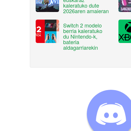
kaleratuko dute
2026aren amaieran
Switch 2 modelo
berria kaleratuko
du Nintendo-k,
bateria
aldagarriarekin