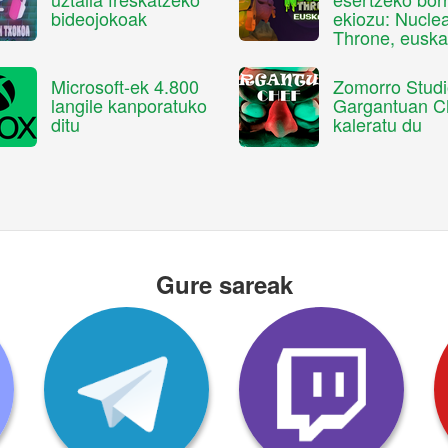
bideojokoak
ekiozu: Nucle
Throne, euska
Microsoft-ek 4.800
Zomorro Studi
langile kanporatuko
Gargantuan C
ditu
kaleratu du
Gure sareak