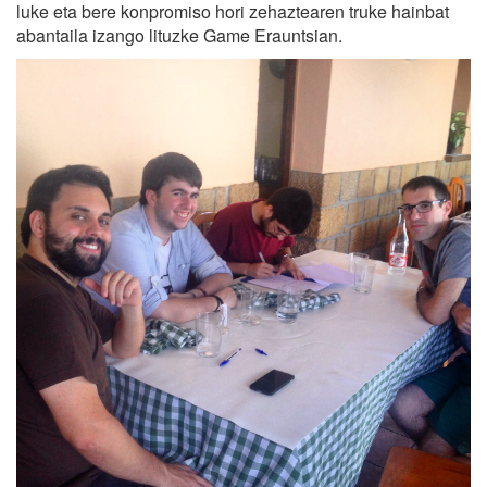
luke eta bere konpromiso hori zehaztearen truke hainbat
abantaila izango lituzke Game Erauntsian.