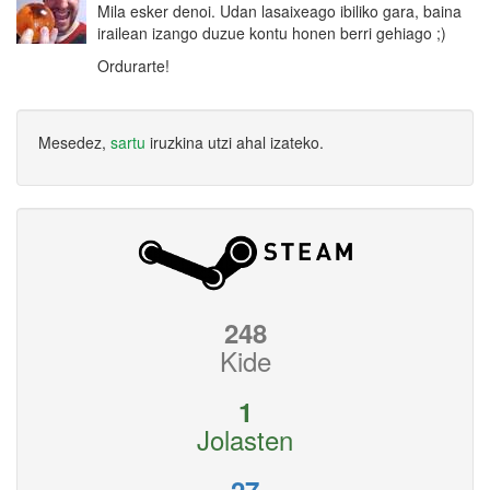
Mila esker denoi. Udan lasaixeago ibiliko gara, baina
irailean izango duzue kontu honen berri gehiago ;)
Ordurarte!
Mesedez,
sartu
iruzkina utzi ahal izateko.
248
Kide
1
Jolasten