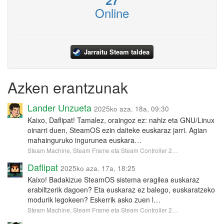
27
Online
Jarraitu Steam taldea
Azken erantzunak
Lander Unzueta
2025ko aza. 18a, 09:30
Kaixo, Daflipat! Tamalez, oraingoz ez: nahiz eta GNU/Linux
oinarri duen, SteamOS ezin daiteke euskaraz jarri. Agian
mahainguruko ingurunea euskara…
Steam Machine, Steam Frame eta Steam Controller 2…
Daflipat
2025ko aza. 17a, 18:25
Kaixo! Badakizue SteamOS sistema eragilea euskaraz
erabiltzerik dagoen? Eta euskaraz ez balego, euskaratzeko
modurik legokeen? Eskerrik asko zuen l…
Steam Machine, Steam Frame eta Steam Controller 2…