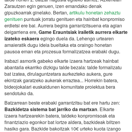
Zarautzen egin genuen, izen emandako denak
gipuzkoarrak ginelako. Bertan,
artikulu honetan zehaztu
genituen
puntuak jorratu genituen eta hainbat konpromiso
erdietsi ere bai. Aurrera begira garrantzitsuena eta agian
deigarriena ere,
Game Erauntsiak irailetik aurrera elkarte
izateko eskaera
egingo duela da. Lehengo urtearen
amaieratik dugu ideia bueltaka eta oraingo honetan
pausoa eman eta prozesua formalizatzea erabaki dugu.
Irabazi asmorik gabeko elkarte izaera hartzeak hainbat
abantaila ekarriko dizkigu talde bezala: talde formalizatu
bat izatea, dirulaguntzetara aurkezteko aukera, gure
ekintzak garatzeko aukerak erraztea... Horrekin batera,
bideojokalari euskaldunen komunitate proiektua bera
sendotuko da.
Batzarrean beste erabaki garrantzitsu bat ere hartu zen:
Bazkidetza sistema bat jarriko da martxan
. Elkarte
izaera hartzearekin batera, taldeko konpromisoak eta
finantziazio egonkor bat lortze aldera, bazkideak biltzen
hasiko gara. Bazkide bakoitzak 10€ urteko kuota izango