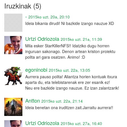
Iruzkinak (5)
-
2015ko uzt. 20a, 20:10
Ideia bikania dirudi! Ni bazkide izango nauzue XD
Urtzi Odriozola
2015ko uzt. 21a, 11:39
Mila esker StarKillerNFS!! Idatziko dugu horren
inguruan sakonago. Denon artean kriston proiektu
polita ari gara osatzen. Animo! :D
egoninobi
2015ko uzt. 22a, 13:05
Aurrera pauso polita! Aliantza horien kontuak itxura
aparta du, eta telebistarenak ere zer esanik ez!
Neu ere bazkide izango nauzue. Ez izan zalantzarik!
Antton
2015ko uzt. 22a, 21:14
Ideia benetan ona iruditzen zait.Jarraitu aurrera!!
Urtzi Odriozola
2015ko uzt. 27a, 16:40