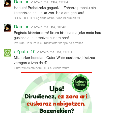
Damian
2025ko mai. 20a, 23:04
Hartuta! Probatzeko goguakin. Zaharra probatu eta
immertsioa haundixa zan. Hola are gehixau!
S.T.A.L.K.E.R.: Legends of the Zone bildumak tril…
Damian
2025ko mai. 8a, 10:43
Begiratu kickstarterra! Itxura bikaina eta joko mota hau
gustoko duenarentzat aukera ona!
Prelude Dark Pain-ek Kickstarter kanpaina arrakas…
eZpata_10
2025ko mai. 5a, 20:01
Mila esker benetan, Outer Wilds euskaraz jokatzea
zoragarria izan da :D
Outer Wilds eta bere DLC-a, euskaratuta