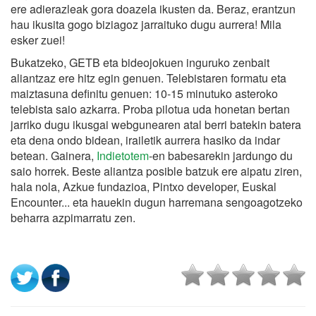
ere adierazleak gora doazela ikusten da. Beraz, erantzun
hau ikusita gogo biziagoz jarraituko dugu aurrera! Mila
esker zuei!
Bukatzeko, GETB eta bideojokuen inguruko zenbait
aliantzaz ere hitz egin genuen. Telebistaren formatu eta
maiztasuna definitu genuen: 10-15 minutuko asteroko
telebista saio azkarra. Proba pilotua uda honetan bertan
jarriko dugu ikusgai webgunearen atal berri batekin batera
eta dena ondo bidean, irailetik aurrera hasiko da indar
betean. Gainera,
Indietotem
-en babesarekin jardungo du
saio horrek. Beste aliantza posible batzuk ere aipatu ziren,
hala nola, Azkue fundazioa, Pintxo developer, Euskal
Encounter... eta hauekin dugun harremana sengoagotzeko
beharra azpimarratu zen.