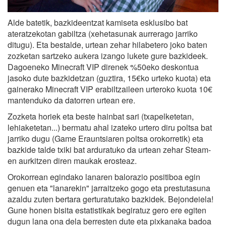
Alde batetik, bazkideentzat kamiseta esklusibo bat
ateratzekotan gabiltza (xehetasunak aurrerago jarriko
ditugu). Eta bestalde, urtean zehar hilabetero joko baten
zozketan sartzeko aukera izango lukete gure bazkideek.
Dagoeneko Minecraft VIP direnek %50eko deskontua
jasoko dute bazkidetzan (guztira, 15€ko urteko kuota) eta
gainerako Minecraft VIP erabiltzaileen urteroko kuota 10€
mantenduko da datorren urtean ere.
Zozketa horiek eta beste hainbat sari (txapelketetan,
lehiaketetan...) bermatu ahal izateko urtero diru poltsa bat
jarriko dugu (Game Erauntsiaren poltsa orokorretik) eta
bazkide talde txiki bat arduratuko da urtean zehar Steam-
en aurkitzen diren maukak erosteaz.
Orokorrean egindako lanaren balorazio positiboa egin
genuen eta "lanarekin" jarraitzeko gogo eta prestutasuna
azaldu zuten bertara gerturatutako bazkidek. Bejondeiela!
Gune honen bisita estatistikak begiratuz gero ere egiten
dugun lana ona dela berresten dute eta pixkanaka badoa