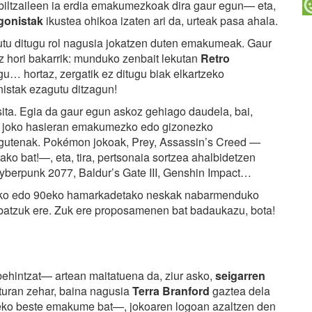
biltzaileen ia erdia emakumezkoak dira gaur egun— eta,
onistak
ikustea ohikoa izaten ari da, urteak pasa ahala.
utu ditugu rol nagusia jokatzen duten emakumeak. Gaur
 hori bakarrik: munduko zenbait lekutan
Retro
u… hortaz, zergatik ez ditugu biak elkartzeko
stak ezagutu ditzagun!
asita. Egia da gaur egun askoz gehiago daudela, bai,
ez, joko hasieran emakumezko edo gizonezko
igutenak. Pokémon jokoak, Prey, Assassin’s Creed —
ko bat!—, eta, tira, pertsonaia sortzea ahalbidetzen
yberpunk 2077, Baldur’s Gate III, Genshin Impact…
 80eko edo 90eko hamarkadetako neskak nabarmenduko
 batzuk ere. Zuk ere proposamenen bat badaukazu, bota!
ehintzat— artean maitatuena da, ziur asko,
seigarren
turan zehar, baina nagusia
Terra Branford
gaztea dela
deko beste emakume bat—, jokoaren logoan azaltzen den