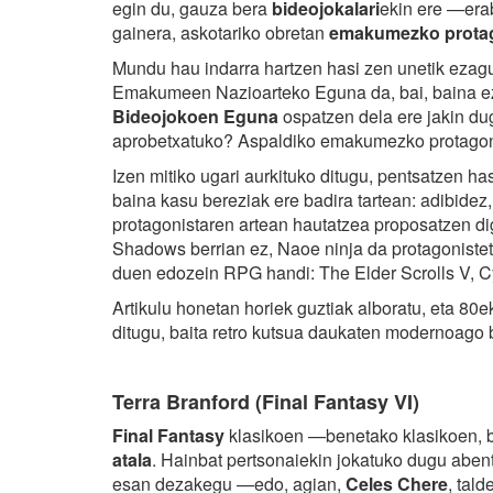
egin du, gauza bera
bideojokalari
ekin ere —era
gainera, askotariko obretan
emakumezko protag
Mundu hau indarra hartzen hasi zen unetik ezag
Emakumeen Nazioarteko Eguna da, bai, baina ez
Bideojokoen Eguna
ospatzen dela ere jakin dug
aprobetxatuko? Aspaldiko emakumezko protagoni
Izen mitiko ugari aurkituko ditugu, pentsatzen h
baina kasu bereziak ere badira tartean: adibid
protagonistaren artean hautatzea proposatzen d
Shadows berrian ez, Naoe ninja da protagonisteta
duen edozein RPG handi: The Elder Scrolls V, C
Artikulu honetan horiek guztiak alboratu, eta
ditugu, baita retro kutsua daukaten modernoago
Terra Branford (Final Fantasy VI)
Final Fantasy
klasikoen —benetako klasikoen, b
atala
. Hainbat pertsonaiekin jokatuko dugu aben
esan dezakegu —edo, agian,
Celes Chere
, tal