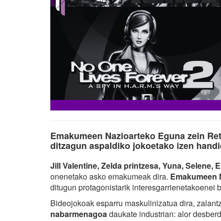
Emakumeen Nazioarteko Eguna zein Ret
ditzagun aspaldiko jokoetako izen hand
Jill Valentine, Zelda printzesa, Yuna, Selene, 
onenetako asko emakumeak dira.
Emakumeen N
ditugun protagonistarik interesgarrienetakoenei b
Bideojokoak esparru maskulinizatua dira, zalantz
nabarmenagoa
daukate industrian: alor desber