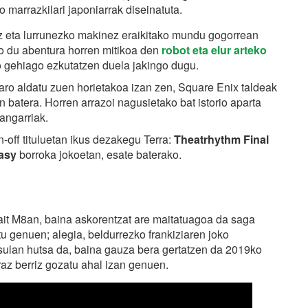
 marrazkilari japoniarrak diseinatuta.
raz eta lurrunezko makinez eraikitako mundu gogorrean
o du abentura horren mitikoa den
robot eta elur arteko
no gehiago ezkutatzen duela jakingo dugu.
o aldatu zuen horietakoa izan zen, Square Enix taldeak
batera. Horren arrazoi nagusietako bat istorio aparta
oangarriak.
in-off tituluetan ikus dezakegu Terra:
Theatrhythm Final
tasy
borroka jokoetan, esate baterako.
zbait M8an, baina askorentzat are maitatuagoa da saga
u genuen; alegia, beldurrezko frankiziaren joko
isulan hutsa da, baina gauza bera gertatzen da 2019ko
raz berriz gozatu ahal izan genuen.