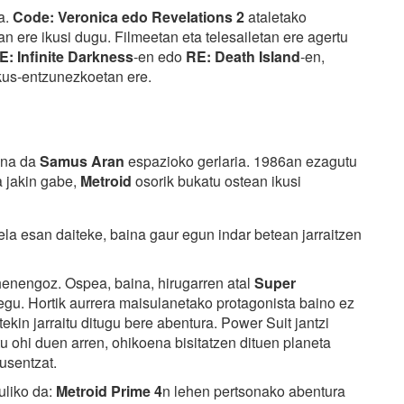
a.
Code: Veronica edo Revelations 2
ataletako
tan ere ikusi dugu. Filmeetan eta telesailetan ere agertu
E: Infinite Darkness
-en edo
RE: Death Island
-en,
ikus-entzunezkoetan ere.
gina da
Samus Aran
espazioko gerlaria. 1986an ezagutu
a jakin gabe,
Metroid
osorik bukatu ostean ikusi
ela esan daiteke, baina gaur egun indar betean jarraitzen
enengoz. Ospea, baina, hirugarren atal
Super
gu. Hortik aurrera maisulanetako protagonista baino ez
ekin jarraitu ditugu bere abentura. Power Suit jantzi
u ohi duen arren, ohikoena bisitatzen dituen planeta
usentzat.
uliko da:
Metroid Prime 4
n lehen pertsonako abentura