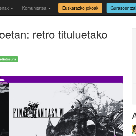
enak
Komunitatea
Euskarazko jokoak
Gurasoentza
tan: retro tituluetako
rdintasuna