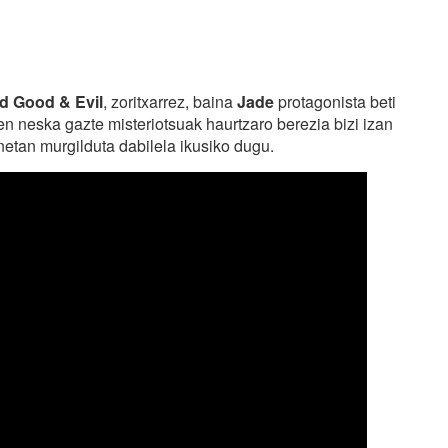
 Good & Evil
, zoritxarrez, baina
Jade
protagonista beti
n neska gazte misteriotsuak haurtzaro berezia bizi izan
netan murgilduta dabilela ikusiko dugu.