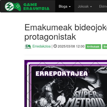
Bloga
Jokoak
Ekim
Emakumeak bideojokoe
protagonistak
Erredakzioa
|
2025/03/08 12:00
Artikuluak
Be