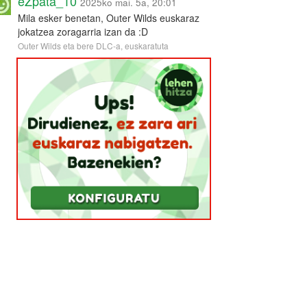
eZpata_10
2025ko mai. 5a, 20:01
Mila esker benetan, Outer Wilds euskaraz
jokatzea zoragarria izan da :D
Outer Wilds eta bere DLC-a, euskaratuta