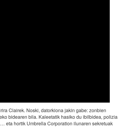
rira Clairek. Noski, datorkiona jakin gabe: zonbien
teko bidearen bila. Kaleetatik hasiko du ibilbidea, polizia
uz… eta hortik Umbrella Corporation ilunaren sekretuak