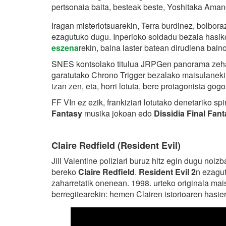
pertsonaia baita, besteak beste, Yoshitaka Amano
Iragan misteriotsuarekin, Terra burdinez, bolbo
ezagutuko dugu. Inperioko soldadu bezala hasik
eszena
rekin, baina laster batean dirudiena bai
SNES kontsolako titulua JRPGen panorama zehar
garatutako Chrono Trigger bezalako maisulanekin 
izan zen, eta, horri lotuta, bere protagonista gog
FF VIn ez ezik, frankiziari lotutako denetariko sp
Fantasy
musika jokoan edo
Dissidia Final Fan
Claire Redfield (Resident Evil)
Jill Valentine poliziari buruz hitz egin dugu noi
bereko
Claire Redfield
.
Resident Evil 2
n ezagut
zaharretatik onenean. 1998. urteko originala ma
berregitearekin: hemen Clairen istorioaren hasie