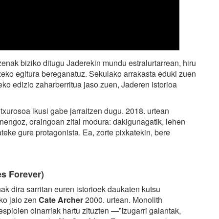
enak biziko ditugu Jaderekin mundu estralurtarrean, hiru
eko egitura bereganatuz. Sekulako arrakasta eduki zuen
neko edizio zaharberritua jaso zuen, Jaderen istorioa
itxurosoa ikusi gabe jarraitzen dugu. 2018. urtean
enengoz, oraingoan zital modura: dakigunagatik, lehen
teke gure protagonista. Ea, zorte pixkatekin, bere
es Forever)
 dira sarritan euren istorioek daukaten kutsu
eko jaio zen
Cate Archer
2000. urtean. Monolith
spioien oinarriak hartu zituzten —”Izugarri galantak,