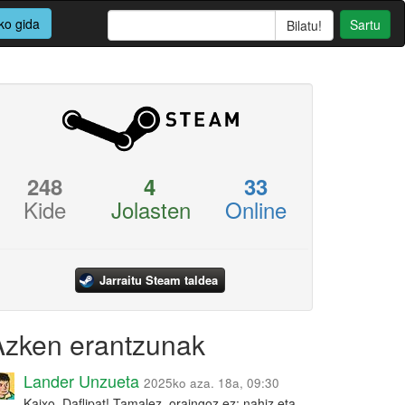
ko gida
Sartu
248
4
33
Kide
Jolasten
Online
Jarraitu Steam taldea
Azken erantzunak
Lander Unzueta
2025ko aza. 18a, 09:30
Kaixo, Daflipat! Tamalez, oraingoz ez: nahiz eta