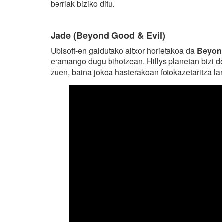
berriak biziko ditu.
Jade (Beyond Good & Evil)
Ubisoft-en galdutako altxor horietakoa da
Beyond
eramango dugu bihotzean. Hillys planetan bizi de
zuen, baina jokoa hasterakoan fotokazetaritza la