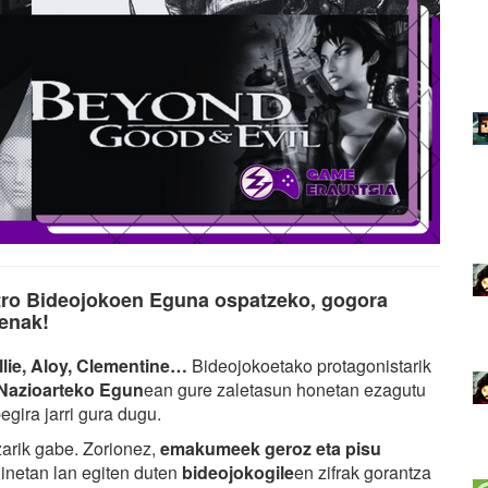
ro Bideojokoen Eguna ospatzeko, gogora
ienak!
Ellie, Aloy, Clementine…
Bideojokoetako protagonistarik
azioarteko Egun
ean gure zaletasun honetan ezagutu
egira jarri gura dugu.
arik gabe. Zorionez,
emakumeek geroz eta pisu
dinetan lan egiten duten
bideojokogile
en zifrak gorantza