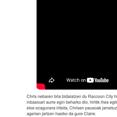
Chris nebaren bila bidaiatzen du Raccoon City hi
inbasioari aurre egin beharko dio, hiritik ihes egi
etxe ezagunera iritsita, Chrisen pausoak jarrait
agerian jartzen hasiko da gure Claire.