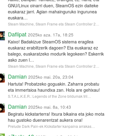
GNU/Linux oinarri duen, SteamOS ezin daiteke
euskaraz jarri. Agian mahainguruko ingurunea
euskara…
Steam Machine, Steam Frame eta Steam Controller 2…
Daflipat
2025ko aza. 17a, 18:25
Kaixo! Badakizue SteamOS sistema eragilea
euskaraz erabiltzerik dagoen? Eta euskaraz ez
balego, euskaratzeko modurik legokeen? Eskerrik
asko zuen l…
Steam Machine, Steam Frame eta Steam Controller 2…
Damian
2025ko mai. 20a, 23:04
Hartuta! Probatzeko goguakin. Zaharra probatu
eta immertsioa haundixa zan. Hola are gehixau!
S.T.A.L.K.E.R.: Legends of the Zone bildumak tril…
Damian
2025ko mai. 8a, 10:43
Begiratu kickstarterra! Itxura bikaina eta joko mota
hau gustoko duenarentzat aukera ona!
Prelude Dark Pain-ek Kickstarter kanpaina arrakas…