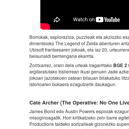
Borrokak, esplorazioa, puzzleak eta akziozko esz
dimentsioko The Legend of Zelda abenturen antz
Ubisoft frantsesaren jokoak, eta iaz 20. urteurre
belaunaldi berriengana ekarrita.
Zoritxarrez, orain dela urteak iragarritako
BGE 2
argitaratutako trailerrean ikusi genuen Jade azk
jokoan jazotakoen ostean bilauan bilakatuko litza
istorioaren bukaera ezagutzerik daukagun.
Cate Archer (The Operative: No One Liv
James Bond edo Austin Powers espioiak ezagunak
misoginoagatik. Hori kritikatzeko zein barre egit
Productions taldeko sortzaileak gizonezko supere