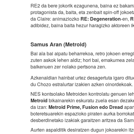
RE2 da bere jokorik ezagunena, baina ez bakarr
protagonista da, baita, eta zenbait spin-off jokoe
da Claire: animaziozko
RE: Degeneration
-en,
R
adibidez, baina baita hezur haragizko aktoreen 
Samus Aran (Metroid)
Bai ala bai aipatu beharrekoa, retro jokoen erre
zuten askok lehen aldiz; hori bai, emakumea zel
baikenuen zer nolako pertsona zen.
Azkenaldian hainbat urtez desagertuta igaro ditu
du Chozo estralurtar izakien azken oinordekoak.
NES kontsolako Metroiden kontrolatu genuen leh
Metroid
bikainarekin eskuratu zuela esan dezake
da izan:
Metroid Prime, Fusion edo Dread
apart
boteretsuarekin espazioko piraten aurka borrokat
desberdinetako izakiak garaitzen aritzea da Sam
Aurten aspalditik desiratzen dugun jokoarekin itz