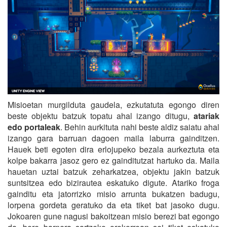
Misioetan murgilduta gaudela, ezkutatuta egongo diren
beste objektu batzuk topatu ahal izango ditugu,
atariak
edo portaleak
. Behin aurkituta nahi beste aldiz saiatu ahal
izango gara barruan dagoen maila laburra gainditzen.
Hauek beti egoten dira erlojupeko bezala aurkeztuta eta
kolpe bakarra jasoz gero ez gainditutzat hartuko da. Maila
hauetan uztai batzuk zeharkatzea, objektu jakin batzuk
suntsitzea edo bizirautea eskatuko digute. Atariko froga
gainditu eta jatorrizko misio arrunta bukatzen badugu,
lorpena gordeta geratuko da eta tiket bat jasoko dugu.
Jokoaren gune nagusi bakoitzean misio berezi bat egongo