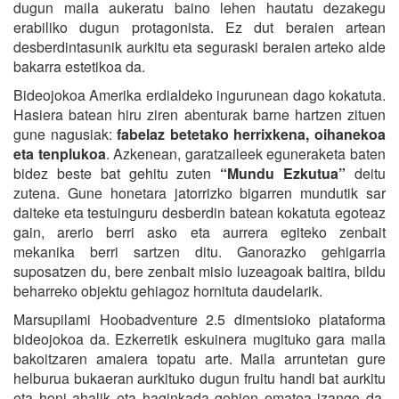
dugun maila aukeratu baino lehen hautatu dezakegu
erabiliko dugun protagonista. Ez dut beraien artean
desberdintasunik aurkitu eta seguraski beraien arteko alde
bakarra estetikoa da.
Bideojokoa Amerika erdialdeko ingurunean dago kokatuta.
Hasiera batean hiru ziren abenturak barne hartzen zituen
gune nagusiak:
fabelaz betetako herrixkena, oihanekoa
eta tenplukoa
. Azkenean, garatzaileek eguneraketa baten
bidez beste bat gehitu zuten
“Mundu Ezkutua”
deitu
zutena. Gune honetara jatorrizko bigarren mundutik sar
daiteke eta testuinguru desberdin batean kokatuta egoteaz
gain, arerio berri asko eta aurrera egiteko zenbait
mekanika berri sartzen ditu. Ganorazko gehigarria
suposatzen du, bere zenbait misio luzeagoak baitira, bildu
beharreko objektu gehiagoz hornituta daudelarik.
Marsupilami Hoobadventure 2.5 dimentsioko plataforma
bideojokoa da. Ezkerretik eskuinera mugituko gara maila
bakoitzaren amaiera topatu arte. Maila arruntetan gure
helburua bukaeran aurkituko dugun fruitu handi bat aurkitu
eta honi ahalik eta haginkada gehien ematea izango da,