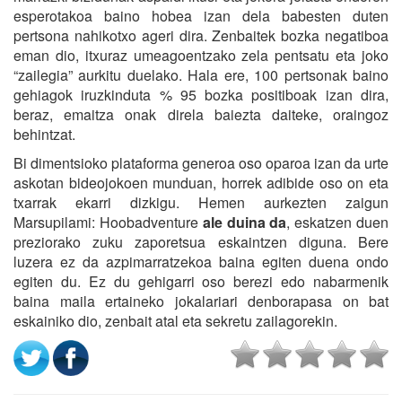
esperotakoa baino hobea izan dela babesten duten
pertsona nahikotxo ageri dira. Zenbaitek bozka negatiboa
eman dio, itxuraz umeagoentzako zela pentsatu eta joko
“zailegia” aurkitu duelako. Hala ere, 100 pertsonak baino
gehiagok iruzkinduta % 95 bozka positiboak izan dira,
beraz, emaitza onak direla baiezta daiteke, oraingoz
behintzat.
Bi dimentsioko plataforma generoa oso oparoa izan da urte
askotan bideojokoen munduan, horrek adibide oso on eta
txarrak ekarri dizkigu. Hemen aurkezten zaigun
Marsupilami: Hoobadventure
ale duina da
, eskatzen duen
preziorako zuku zaporetsua eskaintzen diguna. Bere
luzera ez da azpimarratzekoa baina egiten duena ondo
egiten du. Ez du gehigarri oso berezi edo nabarmenik
baina maila ertaineko jokalariari denborapasa on bat
eskainiko dio, zenbait atal eta sekretu zailagorekin.