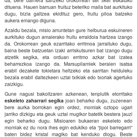
da, bere barnera sartzeko orokorrean sei tiket eskatuko
dituena. Hauen barruan fruituz beteriko maila bat aurkituko
dugu, bizia galtzea ekidituz gero, fruitu piloa batzeko
aukera emango diguna.
Azaldu bezala, misio arruntetan gure helburua eskuineren
aurkituko dugun amaierako fruitu erraldoia hartzea izango
da. Orokorrean geuk ezarritako erritmoa jarraituko dugu,
baina beste batzuetan izaki arriskutsuren bat izango dugu
atzetik segika, eta orduan erritmo azkar bat izatea
beharrezkoa izango da. Marsupilamiek beraien isatsa
erabil dezakete tokietara heltzeko eta sarritan helduleku
bezala erabil daitezkeen uztai txikiak edo txoriak agertuko
zaizkigu.
Gune nagusi bakoitzaren azkenean, tenplutik etorritako
eskeleto zaharrari segika
joan beharko dugu, zuzenean
bere aurka borrokan egin ordez, momiak oztopo ugari
jarriko dizkigu eta geuk uztai mugikor batetik bestera jauzi
egin beharko dugu. Misioaren bukaeran eskeleto edo
momiak ez du nora ihes egin edukiko eta “jipoi barregarri”
baten bidez kristal magiko bat kenduko diogu. Beste