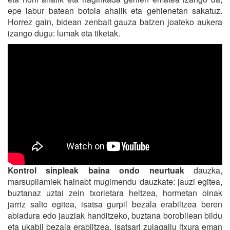
epe labur batean botoia ahalik eta gehienetan sakatuz.
Horrez gain, bidean zenbait gauza batzen joateko aukera
izango dugu: lumak eta tiketak.
Kontrol sinpleak baina ondo neurtuak
dauzka,
marsupilamiek hainabt mugimendu dauzkate: jauzi egitea,
buztanaz uztai zein txorietara heltzea, hormetan oinak
jarriz salto egitea, isatsa gurpil bezala erabiltzea beren
abiadura edo jauziak handitzeko, buztana borobilean bildu
eta ukabil bezala erabiltzea, isatsari zulagailu itxura eman