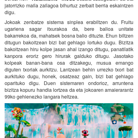
jatorrizko maila zailagoa bihurtuz zerbait berria eskaintzen
digu.
Jokoak zenbatze sistema sinplea erabiltzen du. Fruitu
ugariena sagar itxurakoa da, bere balioa unitate
bakarrekoa da, mahatsek bosna balio dituzte. Ehun biltzen
ditugun bakoitzean bizi bat gehiago lortuko dugu. Bizitza
bakoitzean hiru kolpe jasan ahal izango ditugu, panatilatik
kanpora eroriz gero hirurak galduko ditugu. Jasotako
kolpeak banan-bana osa ditzakegu, musua emango
diguten txoriak aurkitzu. Lantzean behin urrezko txori bat
aurkituko dugu, honek, osatzeaz gain, bizi bat gehiago
oparituko digu. Duen sistemaren ondorioz, arruntena
bizitza kopuru handia lortzea da eta jokoaren amaierarantz
99ko gehienezko langara heltzea.