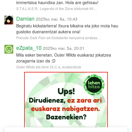
immertsioa haundixa zan. Hola are gehixau!
S.T.A.L.K.E.R.: Legends of the Zone bildumak tril…
Damian
2025ko mai. 8a, 10:43
Begiratu kickstarterra! Itxura bikaina eta joko mota hau
gustoko duenarentzat aukera ona!
Prelude Dark Pain-ek Kickstarter kanpaina arrakas…
eZpata_10
2025ko mai. 5a, 20:01
Mila esker benetan, Outer Wilds euskaraz jokatzea
zoragarria izan da :D
Outer Wilds eta bere DLC-a, euskaratuta