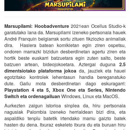
Marsupilami: Hoobadventure
2021ean Ocellus Studio-k
garatutako lana da. Marsupilami izeneko pertsonaia hauek
André Franquin belgiarrak sortu zituen fikziozko animaliak
dira. Hasiera batean komikietan egin ziren ospetsu,
ondoren marrazki bizidun desberdinetan agertu ziren eta
hortik beste euskarri batzuetara egin zuten salto, beste
batzuen artean, bideojokoetara. Aztergai duguna
2.5
dimentsiotako plataforma jokoa
da, jauziek eta hauei
egotzitako kontrolek lehentasun handia bereganatuko
dute. Gailu mota desberdinetan dago eskuragarri:
Playstation 4 eta 5, Xbox One eta Series, Nintendo
Switch eta ordenagailuan
Windows, Linux eta MacOS.
Aurkezten zaigun istorioa sinplea da, hiru pertsonaia
nagusiak Palombia izeneko herrialdean bizi dira, eta
aspaldiko tenplu batetik irtendako mamu gaizto batek
hasten du dena. Itxuraz eskeleto itxura du eta buruan hiru