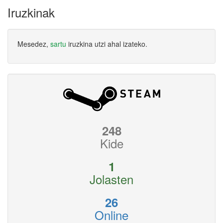
Iruzkinak
Mesedez,
sartu
iruzkina utzi ahal izateko.
248
Kide
1
Jolasten
26
Online