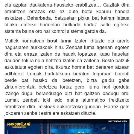
eta azpian daukatena hausteko erabiltzea… Guztiak dira
erabiltzen errazak eta ez dute botoi kopuru handia
eskatzen. Beharbada, batzuetan pixka bat katramilatsua
bilaka daiteke hormetan bulkada hartuz salto egiteko
sistema baina oro har kontrol sistema garbia da.
Mailek normalean
bost luma
izaten dituzte eta arerio
nagusiaren aurkakoek hiru. Zenbait luma agerian egoten
dira eta erraza izaten da hauek topatzea, kasu hauetan
dauden tokira nola heltzea izaten da zailena. Beste batzuk
ezkutatuta egoten dira, itxuraz horma bat denaren atzean
adibidez. Lumak hartutakoan beraien inguruan borobil
berde bat hasiko da betetzen, bizia galdu gabe
zirkunferentzia betetzea lortuz gero, luma hori gordeta
izango dugu, beranduago bizi bat galtzen badugu ere.
Lumak zenbait toki edo maila alternatibo irekitzeko
erabiltzen dira, misioak aukeratzeko gunean. Horrez gain
jokoaren zenbait estra ere askatzen dituzte.