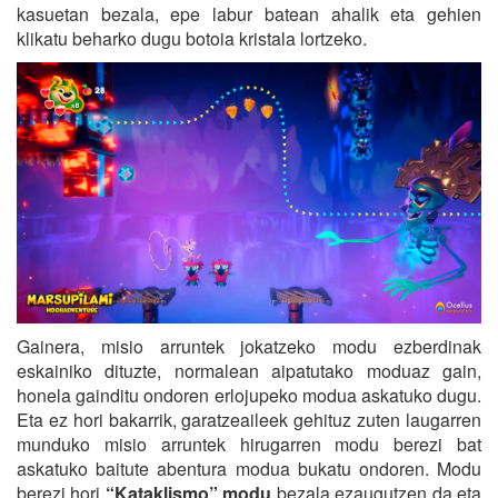
kasuetan bezala, epe labur batean ahalik eta gehien
klikatu beharko dugu botoia kristala lortzeko.
Gainera, misio arruntek jokatzeko modu ezberdinak
eskainiko dituzte, normalean aipatutako moduaz gain,
honela gainditu ondoren erlojupeko modua askatuko dugu.
Eta ez hori bakarrik, garatzeaileek gehituz zuten laugarren
munduko misio arruntek hirugarren modu berezi bat
askatuko baitute abentura modua bukatu ondoren. Modu
berezi hori
“Kataklismo” modu
bezala ezaugutzen da eta