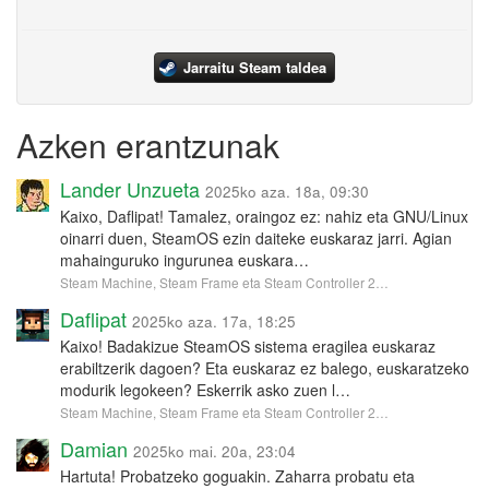
Jarraitu Steam taldea
Azken erantzunak
Lander Unzueta
2025ko aza. 18a, 09:30
Kaixo, Daflipat! Tamalez, oraingoz ez: nahiz eta GNU/Linux
oinarri duen, SteamOS ezin daiteke euskaraz jarri. Agian
mahainguruko ingurunea euskara…
Steam Machine, Steam Frame eta Steam Controller 2…
Daflipat
2025ko aza. 17a, 18:25
Kaixo! Badakizue SteamOS sistema eragilea euskaraz
erabiltzerik dagoen? Eta euskaraz ez balego, euskaratzeko
modurik legokeen? Eskerrik asko zuen l…
Steam Machine, Steam Frame eta Steam Controller 2…
Damian
2025ko mai. 20a, 23:04
Hartuta! Probatzeko goguakin. Zaharra probatu eta