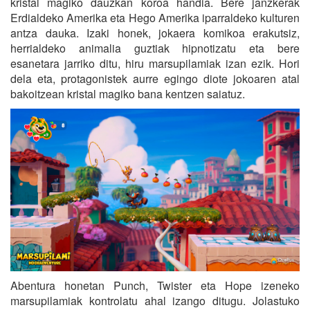
kristal magiko dauzkan koroa handia. Bere janzkerak
Erdialdeko Amerika eta Hego Amerika iparraldeko kulturen
antza dauka. Izaki honek, jokaera komikoa erakutsiz,
herrialdeko animalia guztiak hipnotizatu eta bere
esanetara jarriko ditu, hiru marsupilamiak izan ezik. Hori
dela eta, protagonistek aurre egingo diote jokoaren atal
bakoitzean kristal magiko bana kentzen saiatuz.
Abentura honetan Punch, Twister eta Hope izeneko
marsupilamiak kontrolatu ahal izango ditugu. Jolastuko