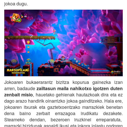
jokoa dugu.
Jokoaren bukaerarantz bizitza kopurua gainezka izan
arren, badaude
zailtasun maila nahikotxo igotzen duten
zenbait misio
, hauetako gehienak hautazkoak dira eta ez
dago arazo handirik oinarrizko jokoa gainditzeko. Hala ere,
jokoaren itxurak eta gaztetxoentzako marrazkiek benetan
dena baino zerbait errazagoa irudikatu dezakete.
Steameko dendan, bezeroen iruzkinei erreparatuta,
marrazki bizidunak aspaldi ikusi eta jokora jolastu ondoren