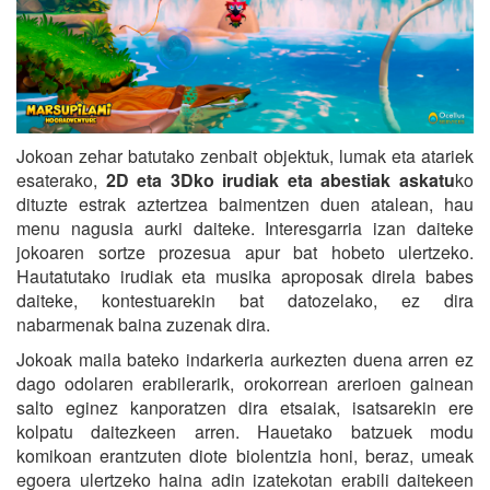
Jokoan zehar batutako zenbait objektuk, lumak eta atariek
esaterako,
2D eta 3Dko irudiak eta abestiak askatu
ko
dituzte estrak aztertzea baimentzen duen atalean, hau
menu nagusia aurki daiteke. Interesgarria izan daiteke
jokoaren sortze prozesua apur bat hobeto ulertzeko.
Hautatutako irudiak eta musika aproposak direla babes
daiteke, kontestuarekin bat datozelako, ez dira
nabarmenak baina zuzenak dira.
Jokoak maila bateko indarkeria aurkezten duena arren ez
dago odolaren erabilerarik, orokorrean arerioen gainean
salto eginez kanporatzen dira etsaiak, isatsarekin ere
kolpatu daitezkeen arren. Hauetako batzuek modu
komikoan erantzuten diote biolentzia honi, beraz, umeak
egoera ulertzeko haina adin izatekotan erabili daitekeen