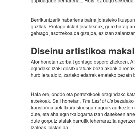
gupidagabe berriarena... Hots, ez dugu sekretua 
Berrikuntzarik nabariena baina jolasteko ikuspun
guztiak. Protagonistari jasotakoak, gure haragia
gehiago jasotzekoa da gizajoa, ez izan zalantzar
Diseinu artistikoa makal
Alor honetan zerbait gehiago espero zitekeen. A
egindako izaki desitxuratuak bezalakoak direnak
hurbilera aldiz, zartako edarrak emateko bezain b
Hala ere, onddo eta perretxikoek eragindako kata
etxekoak. Sail honetan,
The Last of Us
bezalako h
transformatuek itxura sinesgarriagoak aurkezten 
dute, eta ahalegin txalogarria izan daitekeen ar
dute gorputz atalak barrutik leherrarazita agertz
izateak, bistan da.