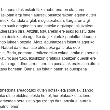
e, belaunaldiak eskainitako hoberenaren olatuaren
k askotan argi baten aurretik pasatzerakoan egiten duten
rretik. Kandela argiak mugitzerakoan, ilargiaren argi
tiroen suak eragindako une bateko argiztapenak itzalean
ierazten dira. Aitzitik, fokuarekin ere asko jolastu dute
ula desfokatuta ageriko da jokalariak pantailan dauden
go lukeen bezala. Aldiz, apuntatzean fokatuta ageriko
Nabari da errealitate birtualeko gailurako edo
a. Bada, paretara urbiltzearekin eskua jarriko du bertan
aturik agertuko. Ikuskizun grafikoa apaltzen duenik ere
zita ageri diren arren, urrutira pasaiaiak erakusten diren
kasu horietan. Baina lan bikain baten salbuespena
 ezinegona areagotuko duten hotsak eta soinuak izango
ko diete etekina efektu horiei; horrelakoak dituztenen
rabidea bereizteko gai izango dira, arriskuei aurrea
baino lehen.