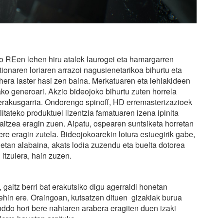
ko REen lehen hiru atalek laurogei eta hamargarren
onaren loriaren arrazoi nagusienetarikoa bihurtu eta
hera laster hasi zen baina. Merkatuaren eta lehiakideen
tako generoari. Akzio bideojoko bihurtu zuten horrela
 erakusgarria. Ondorengo spinoff, HD erremasterizazioek
tateko produktuei lizentzia famatuaren izena ipinita
itzea eragin zuen. Aipatu, ospearen suntsiketa horretan
ere eragin zutela. Bideojokoarekin lotura estuegirik gabe,
etan alabaina, akats lodia zuzendu eta buelta dotorea
 itzulera, hain zuzen.
aitz berri bat erakutsiko digu agerraldi honetan
ehin ere. Oraingoan, kutsatzen dituen gizakiak burua
nddo hori bere nahiaren arabera eragiten duen izaki