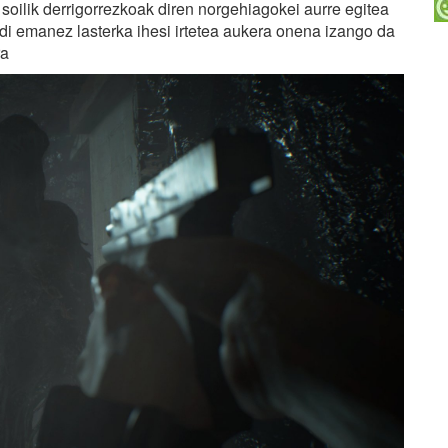
a soilik derrigorrezkoak diren norgehiagokei aurre egitea
di emanez lasterka ihesi irtetea aukera onena izango da
ra