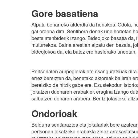
Gore basatiena
Aipatu beharreko alderdia da honakoa. Odola, n
gai ordena dira. Sentibera denak une horietan ho
beste irtenbiderik izango. Bideojoko basatia da, 
muturrekoa. Baina arestian aipatu den bezala, 
bideojokoa da, eta batez ere hasierako uneetan,
Pertsonaien aurpegierak ere esanguratsuak dira.
errez bereizten da, benetako aktoreak bailiran 
bereiziko da hitzik gabe ere. Ezustekodun istorio
jokatzen duenaren erabakiek eragina izango dute
salbatzen denaren arabera. Berriz jolasteko ait
Ondorioak
Beldurra sentiaraztea eta jokalariak bere azalea
pertsonan jokatzeko erabakia zinez arrakastatsua