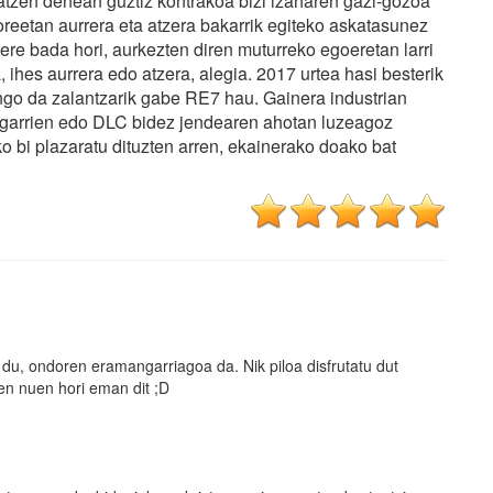
tzen denean guztiz kontrakoa bizi izanaren gazi-gozoa
reetan aurrera eta atzera bakarrik egiteko askatasunez
ri ere bada hori, aurkezten diren muturreko egoeretan larri
, ihes aurrera edo atzera, alegia. 2017 urtea hasi besterik
ngo da zalantzarik gabe RE7 hau. Gainera industrian
ehigarrien edo DLC bidez jendearen ahotan luzeagoz
o bi plazaratu dituzten arren, ekainerako doako bat
u, ondoren eramangarriagoa da. Nik piloa disfrutatu dut
zen nuen hori eman dit ;D