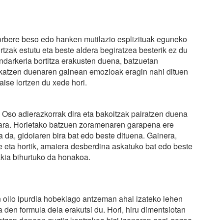
orbere beso edo hanken mutilazio esplizituak eguneko
rtzak estutu eta beste aldera begiratzea besterik ez du
indarkeria bortitza erakusten duena, batzuetan
jokatzen duenaren gainean emozioak eragin nahi dituen
 aise lortzen du xede hori.
 Oso adierazkorrak dira eta bakoitzak pairatzen duena
erara. Horietako batzuen zoramenaren garapena ere
a da, gidoiaren bira bat edo beste dituena. Gainera,
 eta hortik, amaiera desberdina askatuko bat edo beste
zakia bihurtuko da honakoa.
n oilo ipurdia hobekiago antzeman ahal izateko lehen
 den formula dela erakutsi du. Hori, hiru dimentsiotan