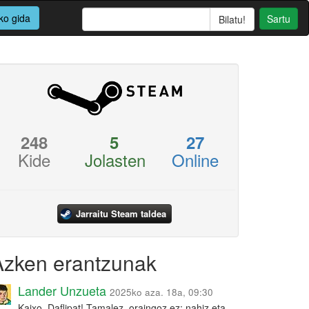
ko gida
Sartu
248
5
27
Kide
Jolasten
Online
Jarraitu Steam taldea
Azken erantzunak
Lander Unzueta
2025ko aza. 18a, 09:30
Kaixo, Daflipat! Tamalez, oraingoz ez: nahiz eta