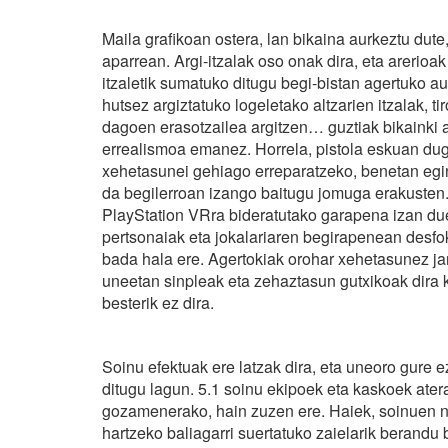
Maila grafikoan ostera, lan bikaina aurkeztu dut
aparrean. Argi-itzalak oso onak dira, eta arerioa
itzaletik sumatuko ditugu begi-bistan agertuko au
hutsez argiztatuko logeletako altzarien itzalak, 
dagoen erasotzailea argitzen… guztiak bikainki ad
errealismoa emanez. Horrela, pistola eskuan dug
xehetasunei gehiago erreparatzeko, benetan egin
da begilerroan izango baitugu jomuga erakusten. 
PlayStation VRra bideratutako garapena izan duel
pertsonaiak eta jokalariaren begirapenean desfok
bada hala ere. Agertokiak orohar xehetasunez jant
uneetan sinpleak eta zehaztasun gutxikoak dira 
besterik ez dira.
Soinu efektuak ere latzak dira, eta uneoro gure
ditugu lagun. 5.1 soinu ekipoek eta kaskoek atera
gozamenerako, hain zuzen ere. Haiek, soinuen no
hartzeko baliagarri suertatuko zaielarik berandu 