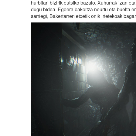
hurbilari bizirik eutsiko bazaio. Xuhurrak izan et
dugu bidea. Egoera bakoitza neurtu eta buelta er
sarriegi, Bakertarren etxetik onik irtetekoak baga