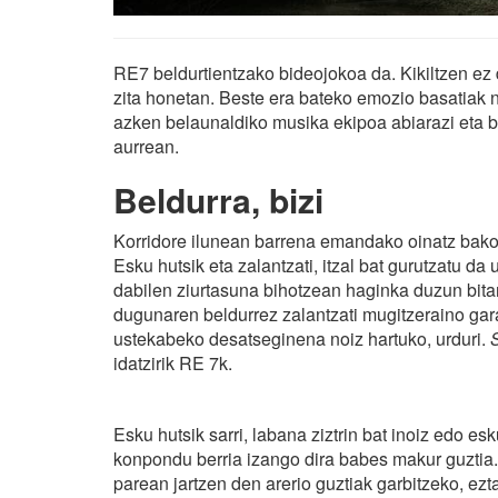
RE7 beldurtientzako bideojokoa da. Kikiltzen ez 
zita honetan. Beste era bateko emozio basatiak na
azken belaunaldiko musika ekipoa abiarazi eta b
aurrean.
Beldurra, bizi
Korridore ilunean barrena emandako oinatz bakoi
Esku hutsik eta zalantzati, itzal bat gurutzatu da
dabilen ziurtasuna bihotzean haginka duzun bitart
dugunaren beldurrez zalantzati mugitzeraino gar
ustekabeko desatseginena noiz hartuko, urduri.
idatzirik RE 7k.
Esku hutsik sarri, labana ziztrin bat inoiz edo es
konpondu berria izango dira babes makur guztia.
parean jartzen den arerio guztiak garbitzeko, ezt