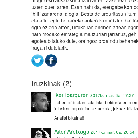
mugitzeko askatasuna izan arren, azkenean buka
uzten duen arren. Esan nahi da, etengabe korrido
ibili izanarena, alegia. Bestalde urduritasun itur
eta arin egin beharreko aukerak murrizten baitira
egin ez den arren, urteko lan onenen artean ego
hain modako estrategia maltzurrari jarraituz, g
egotea bilatuko dute, oraingoz ordaindu beharrek
iragarri dutelarik.
Iruzkinak (2)
Iker Ibarguren
2017ko mar. 3a, 17:37
Lehen orduetan sekulako beldurra ematen d
jolasten, aspaldian ez bezala, jokoak bilat
Analisi bikaina!!
Aitor Aretxaga
2017ko mar. 6a, 20:54