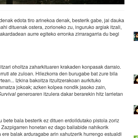
denak edota tiro arinekoa denak, besterik gabe, jai dauka
hi dituenak ostera, zorioneko zu, inguruko argiak itzali,
akardadean aurre egiteko erronka zirraragarria du begi
tzari oholtza zaharkituaren krakaden konpasak darraio.
 urruti ate zuloan. Hilezkorra den burugabe bat zure bila
ean... Izkina bakoitza itzultzerakoan aurkituko
amatza jokoak; azken kolpea nondik jasoko zain,
Survival
generoaren itzulera dakar berarekin hitz larrietan
ku bete bala besterik ez dituen erdoildutako pistola zoriz
 Zazpigarren honetan ez dago baliabide nahikorik
a ere balak arduragabe arin xahutzerik hurrengo estualdi