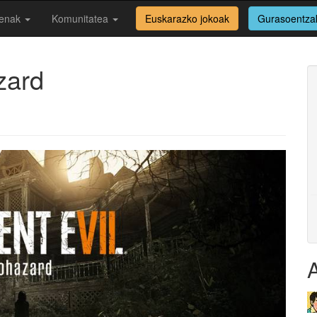
enak
Komunitatea
Euskarazko jokoak
Gurasoentza
zard