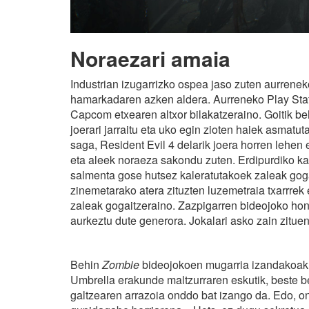
Noraezari amaia
Industrian izugarrizko ospea jaso zuten aurrene
hamarkadaren azken aldera. Aurreneko Play Stati
Capcom etxearen altxor bilakatzeraino. Goitik be
joerari jarraitu eta uko egin zioten haiek asmatu
saga, Resident Evil 4 delarik joera horren lehen
eta aleek noraeza sakondu zuten. Erdipurdiko kali
salmenta gose hutsez kaleratutakoek zaleak goga
zinemetarako atera zituzten luzemetraia txarrrek 
zaleak gogaitzeraino. Zazpigarren bideojoko hon
aurkeztu dute generora. Jokalari asko zain zituen
Behin
Zombie
bideojokoen mugarria izandakoak, g
Umbrella erakunde maltzurraren eskutik, beste b
galtzearen arrazoia onddo bat izango da. Edo, o