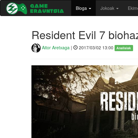
Bloga
Jokoak
Ekim
Resident Evil 7 bioha
Aitor Aretxaga
|
2017/03/02 13:00
Analisiak