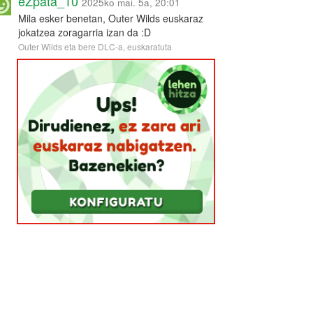
eZpata_10
2025ko mai. 5a, 20:01
Mila esker benetan, Outer Wilds euskaraz
jokatzea zoragarria izan da :D
Outer Wilds eta bere DLC-a, euskaratuta