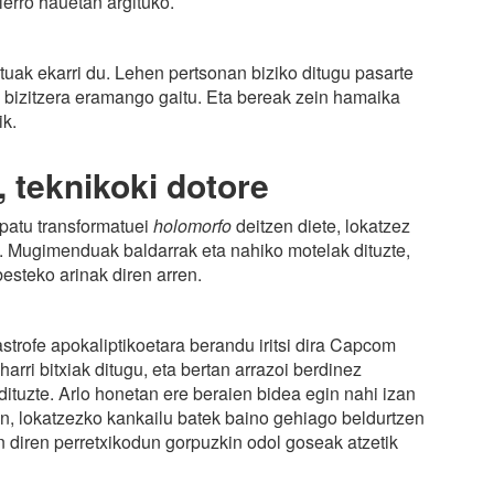
lerro hauetan argituko.
tuak ekarri du. Lehen pertsonan biziko ditugu pasarte
n bizitzera eramango gaitu. Eta bereak zein hamaika
ik.
, teknikoki dotore
ipatu transformatuei
holomorfo
deitzen diete, lokatzez
. Mugimenduak baldarrak eta nahiko motelak dituzte,
esteko arinak diren arren.
strofe apokaliptikoetara berandu iritsi dira Capcom
arri bitxiak ditugu, eta bertan arrazoi berdinez
dituzte. Arlo honetan ere beraien bidea egin nahi izan
ren, lokatzezko kankailu batek baino gehiago beldurtzen
en diren perretxikodun gorpuzkin odol goseak atzetik