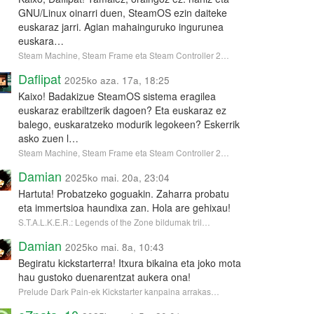
GNU/Linux oinarri duen, SteamOS ezin daiteke
euskaraz jarri. Agian mahainguruko ingurunea
euskara…
Steam Machine, Steam Frame eta Steam Controller 2…
Daflipat
2025ko aza. 17a, 18:25
Kaixo! Badakizue SteamOS sistema eragilea
euskaraz erabiltzerik dagoen? Eta euskaraz ez
balego, euskaratzeko modurik legokeen? Eskerrik
asko zuen l…
Steam Machine, Steam Frame eta Steam Controller 2…
Damian
2025ko mai. 20a, 23:04
Hartuta! Probatzeko goguakin. Zaharra probatu
eta immertsioa haundixa zan. Hola are gehixau!
S.T.A.L.K.E.R.: Legends of the Zone bildumak tril…
Damian
2025ko mai. 8a, 10:43
Begiratu kickstarterra! Itxura bikaina eta joko mota
hau gustoko duenarentzat aukera ona!
Prelude Dark Pain-ek Kickstarter kanpaina arrakas…