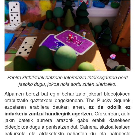
Papiro kiribilduak batzean informazio interesgarrien berri
jasoko dugu, jokoa nola sortu zuten ulertzeko.
Aipamen berezi bat egin behar zaio jokoari bideojokoen
erabiltzaile gaztetxoei dagokienean. The Plucky Squirek
ezpataren erabilera daukan arren,
ez da odolik ez
indarkeria zantzu handiegirik agertzen
. Orokorrean, adin
jakin batetik aurrera arazorik gabe erabili daitekeen
bideojokoa dugula pentsatzen dut. Gainera, akzioa testuen
irakurketa eta aldaketekin nahasten du eta hainbeste