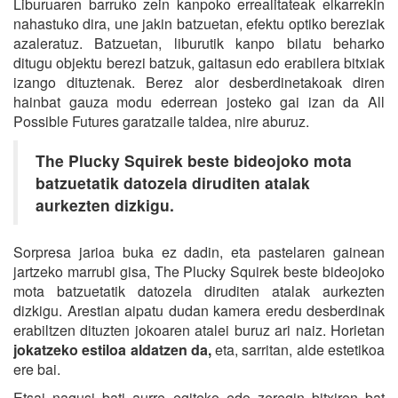
Liburuaren barruko zein kanpoko errealitateak elkarrekin
nahastuko dira, une jakin batzuetan, efektu optiko bereziak
azaleratuz. Batzuetan, liburutik kanpo bilatu beharko
ditugu objektu berezi batzuk, gaitasun edo erabilera bitxiak
izango dituztenak. Berez alor desberdinetakoak diren
hainbat gauza modu ederrean josteko gai izan da All
Possible Futures garatzaile taldea, nire aburuz.
The Plucky Squirek beste bideojoko mota
batzuetatik datozela diruditen atalak
aurkezten dizkigu.
Sorpresa jarioa buka ez dadin, eta pastelaren gainean
jartzeko marrubi gisa, The Plucky Squirek beste bideojoko
mota batzuetatik datozela diruditen atalak aurkezten
dizkigu. Arestian aipatu dudan kamera eredu desberdinak
erabiltzen dituzten jokoaren atalei buruz ari naiz. Horietan
jokatzeko estiloa aldatzen da,
eta, sarritan, alde estetikoa
ere bai.
Etsai nagusi bati aurre egiteko edo zeregin bitxiren bat