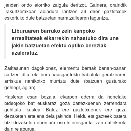
jenderi ondo etorriko zaigula deritzot. Gainera, oraindik
irakurtzerakoan abiadura lantzen ari diren gaztetxoek
eskertuko dute batzuetan narratzailearen laguntza.
Liburuaren barruko zein kanpoko
errealitateak elkarrekin nahastuko dira une
jakin batzuetan efektu optiko bereziak
azaleratuz.
Zailtasunari dagokionez, elementu berriak banan-banan
sartzen ditu, eta buru-hausgarriekin trabatuta geratzearen
arriskua nahikotxo murriztu dute (batzuen gusturako
gehiegi, agian).
Hasieran esan bezala, ekarpen ederra da honelako
bideojoko bat euskaraz goza daitezkeenen zerrendara
gehituta ikustea. Batez ere gaztetxoenek ere goza
dezaketen artelana dela jakinda. Heldu eta gazteek batera
bizi dezaketen abentura oso interesgarria izan daitekeela
da nire aburua.