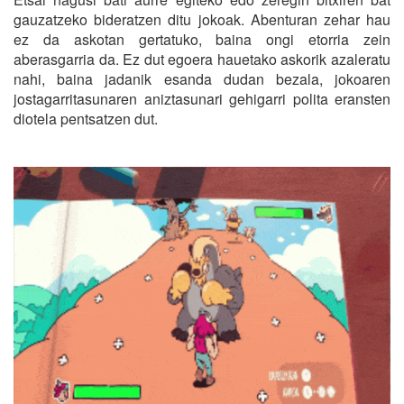
gauzatzeko bideratzen ditu jokoak. Abenturan zehar hau
ez da askotan gertatuko, baina ongi etorria zein
aberasgarria da. Ez dut egoera hauetako askorik azaleratu
nahi, baina jadanik esanda dudan bezala, jokoaren
jostagarritasunaren aniztasunari gehigarri polita eransten
diotela pentsatzen dut.