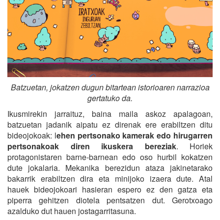
Batzuetan, jokatzen dugun bitartean istorioaren narrazioa
gertatuko da.
Ikusmirekin jarraituz, baina maila askoz apalagoan,
batzuetan jadanik aipatu ez direnak ere erabiltzen ditu
bideojokoak: l
ehen pertsonako kamerak edo hirugarren
pertsonakoak diren ikuskera bereziak
. Horiek
protagonistaren barne-barnean edo oso hurbil kokatzen
dute jokalaria. Mekanika berezidun ataza jakinetarako
bakarrik erabiltzen dira eta minijoko izaera dute. Atal
hauek bideojokoari hasieran espero ez den gatza eta
piperra gehitzen diotela pentsatzen dut. Gerotxoago
azalduko dut hauen jostagarritasuna.