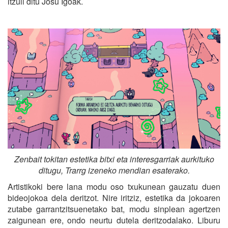
itzuli ditu Josu Igoak.
Zenbait tokitan estetika bitxi eta interesgarriak aurkituko
ditugu, Trarrg izeneko mendian esaterako.
Artistikoki bere lana modu oso txukunean gauzatu duen
bideojokoa dela deritzot. Nire iritziz, estetika da jokoaren
zutabe garrantzitsuenetako bat, modu sinplean agertzen
zaigunean ere, ondo neurtu dutela deritzodalako. Liburu