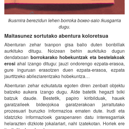
Ikusmira berezidun lehen borroka boxeo-saio ikusgarria
dugu.
Maitasunez sortutako abentura koloretsua
Abenturan zehar txanpon gisa balio duten bonbillak
aurkituko ditugu. Noizean behin aurkituko dugun
dendatxoan
borrokarako hobekuntzak eta bestelakoak
erosi
ahal izango ditugu: jauzi ondorengo ezpata-erasoa,
gure inguruan erasotzen duen ezpata-erasoa, ezpata
jaurtitzeko abileziarentzako hobekuntza…
Abenturan zehar ezkutatuta egoten diren zenbait objektu
batzeko aukera izango dugu. Alde batetik hegazti txiki
batzuk daude. Bestetik, papiro kiribilduak, hauek
garatzaileek bideojokoa garatzerakoan jarraitutako
prozesuari buruzko informazioa ematen dute. Irudi eta
idatzizko informazioek garapenaren datu interesgarriak
helarazten dizkiote jokalariari, nahi izatekotan. Horiek ere