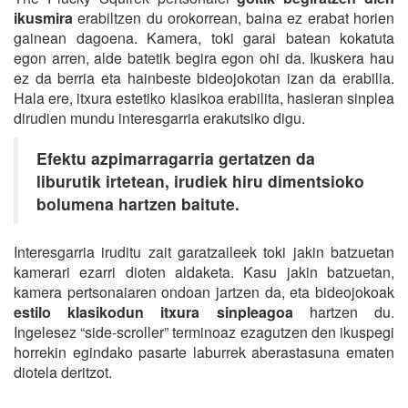
ikusmira
erabiltzen du orokorrean, baina ez erabat horien
gainean dagoena. Kamera, toki garai batean kokatuta
egon arren, alde batetik begira egon ohi da. Ikuskera hau
ez da berria eta hainbeste bideojokotan izan da erabilia.
Hala ere, itxura estetiko klasikoa erabilita, hasieran sinplea
dirudien mundu interesgarria erakutsiko digu.
Efektu azpimarragarria gertatzen da
liburutik irtetean, irudiek hiru dimentsioko
bolumena hartzen baitute.
Interesgarria iruditu zait garatzaileek toki jakin batzuetan
kamerari ezarri dioten aldaketa. Kasu jakin batzuetan,
kamera pertsonaiaren ondoan jartzen da, eta bideojokoak
estilo klasikodun itxura sinpleagoa
hartzen du.
Ingelesez “side-scroller” terminoaz ezagutzen den ikuspegi
horrekin egindako pasarte laburrek aberastasuna ematen
diotela deritzot.