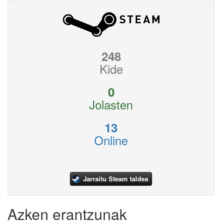
248
Kide
0
Jolasten
13
Online
Jarraitu Steam taldea
Azken erantzunak