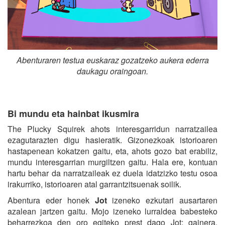
Abenturaren testua euskaraz gozatzeko aukera ederra
daukagu oraingoan.
Bi mundu eta hainbat ikusmira
The Plucky Squirek ahots interesgarridun narratzailea
ezagutarazten digu hasieratik. Gizonezkoak istorioaren
hastapenean kokatzen gaitu, eta, ahots gozo bat erabiliz,
mundu interesgarrian murgiltzen gaitu. Hala ere, kontuan
hartu behar da narratzaileak ez duela idatzizko testu osoa
irakurriko, istorioaren atal garrantzitsuenak soilik.
Abentura eder honek
Jot
izeneko ezkutari ausartaren
azalean jartzen gaitu. Mojo izeneko lurraldea babesteko
beharrezkoa den oro egiteko prest dago Jot; gainera,