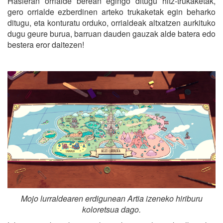
Hasieran orrialde berean egingo ditugu hitz-trukaketak,
gero orrialde ezberdinen arteko trukaketak egin beharko
ditugu, eta konturatu orduko, orrialdeak altxatzen aurkituko
dugu geure burua, barruan dauden gauzak alde batera edo
bestera eror daitezen!
Mojo lurraldearen erdigunean Artia izeneko hiriburu
koloretsua dago.