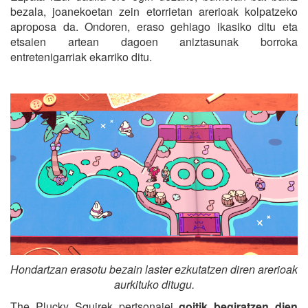
bezala, joanekoetan zein etorrietan arerioak kolpatzeko
aproposa da. Ondoren, eraso gehiago ikasiko ditu eta
etsaien artean dagoen aniztasunak borroka
entretenigarriak ekarriko ditu.
Hondartzan erasotu bezain laster ezkutatzen diren arerioak
aurkituko ditugu.
The Plucky Squirek pertsonaiei
goitik begiratzen dien