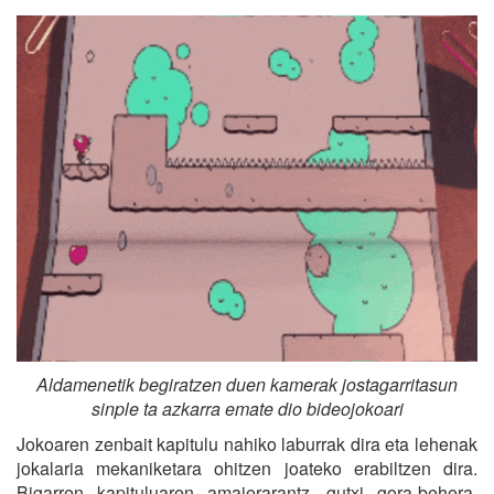
Aldamenetik begiratzen duen kamerak jostagarritasun
sinple ta azkarra emate dio bideojokoari
Jokoaren zenbait kapitulu nahiko laburrak dira eta lehenak
jokalaria mekaniketara ohitzen joateko erabiltzen dira.
Bigarren kapituluaren amaierarantz, gutxi gora-behera,