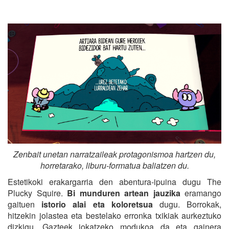
Zenbait unetan narratzaileak protagonismoa hartzen du,
horretarako, liburu-formatua baliatzen du.
Estetikoki erakargarria den abentura-ipuina dugu The
Plucky Squire.
Bi munduren artean jauzika
eramango
gaituen
istorio alai eta koloretsua
dugu. Borrokak,
hitzekin jolastea eta bestelako erronka txikiak aurkeztuko
dizkigu. Gazteek jokatzeko modukoa da eta gainera