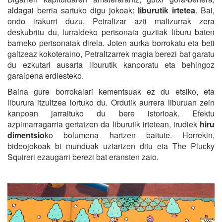
aldagai berria sartuko digu jokoak:
liburutik irtetea
. Bai,
ondo irakurri duzu, Petraltzar azti maltzurrak zera
deskubritu du, lurraldeko pertsonaia guztiak liburu baten
barneko pertsonaiak direla. Joten aurka borrokatu eta beti
galtzeaz kokoteraino, Petraltzarrek magia berezi bat garatu
du ezkutari ausarta liburutik kanporatu eta behingoz
garaipena erdiesteko.
Baina gure borrokalari kementsuak ez du etsiko, eta
liburura itzultzea lortuko du. Ordutik aurrera liburuan zein
kanpoan jarraituko du bere istorioak. Efektu
azpimarragarria gertatzen da liburutik irtetean, irudiek
hiru
dimentsio
ko bolumena hartzen baitute. Horrekin,
bideojokoak bi munduak uztartzen ditu eta The Plucky
Squireri ezaugarri berezi bat eransten zaio.