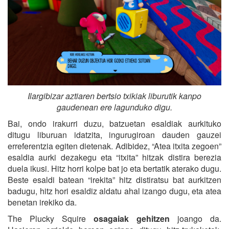
Ilargibizar aztiaren bertsio txikiak liburutik kanpo
gaudenean ere lagunduko digu.
Bai, ondo irakurri duzu, batzuetan esaldiak aurkituko
ditugu liburuan idatzita, ingurugiroan dauden gauzei
erreferentzia egiten dietenak. Adibidez, “Atea itxita zegoen”
esaldia aurki dezakegu eta “itxita” hitzak distira berezia
duela ikusi. Hitz horri kolpe bat jo eta bertatik aterako dugu.
Beste esaldi batean “irekita” hitz distiratsu bat aurkitzen
badugu, hitz hori esaldiz aldatu ahal izango dugu, eta atea
benetan irekiko da.
The Plucky Squire
osagaiak gehitzen
joango da.