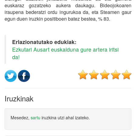
euskaraz gozatzeko aukera daukagu. Bideojokoaren
iraupena bederatzi ordu ingurukoa da, eta Steamen gaur
egun duen iruzkin positiboen batez bestea, % 83.
Erlazionatutako edukiak:
Ezkutari Ausart euskalduna gure artera iritsi
da!
Iruzkinak
Mesedez,
sartu
iruzkina utzi ahal izateko.