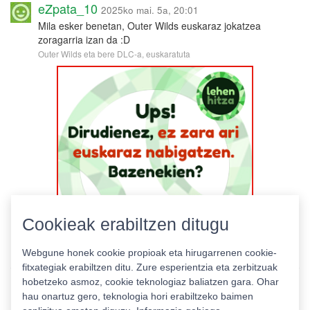
eZpata_10
2025ko mai. 5a, 20:01
Mila esker benetan, Outer Wilds euskaraz jokatzea
zoragarria izan da :D
Outer Wilds eta bere DLC-a, euskaratuta
Cookieak erabiltzen ditugu
Webgune honek cookie propioak eta hirugarrenen cookie-
fitxategiak erabiltzen ditu. Zure esperientzia eta zerbitzuak
hobetzeko asmoz, cookie teknologiaz baliatzen gara. Ohar
hau onartuz gero, teknologia hori erabiltzeko baimen