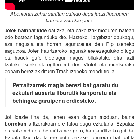
Abenturan zehar sarritan egingo dugu jauzi liburuaren
barnera zein kanpora.
Jotek
hainbat kide
dauzka, eta bakoitzak moduren batean
edo bestean lagunduko dio. Hasteko, Ilargibizar daukagu,
azti nagusia eta horren laguntzailea den Pip izeneko
sagutxoa. Joten haurtzaroko lagunak ere ezagutuko ditugu
eta hauek gure bidelagun nagusi bilakatuko dira: azti
izateko ikasketak egiten ari den Violet eta musikarako
dohain bereziak dituen Trash izeneko mendi-trolla.
Petraltzarrek magia berezi bat garatu du
ezkutari ausarta liburutik kanporatu eta
behingoz garaipena erdiesteko.
Jot idazle fina da, lehen esan dugun moduan, baina
borrokan
aritzerakoan ere iaioa dugu ezkutaria. Ezpataz
erasotzen du eta behar izanez gero, hau jaurtitzeko gai da.
Ezpata itzul dadila ere egin dezake, bumeran bat balitz