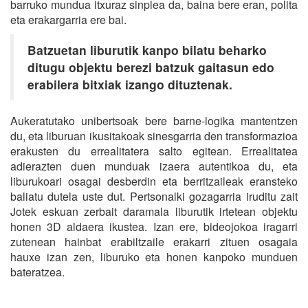
barruko mundua itxuraz sinplea da, baina bere eran, polita
eta erakargarria ere bai.
Batzuetan liburutik kanpo bilatu beharko
ditugu objektu berezi batzuk gaitasun edo
erabilera bitxiak izango dituztenak.
Aukeratutako unibertsoak bere barne-logika mantentzen
du, eta liburuan ikusitakoak sinesgarria den transformazioa
erakusten du errealitatera salto egitean. Errealitatea
adierazten duen munduak izaera autentikoa du, eta
liburukoari osagai desberdin eta berritzaileak eransteko
baliatu dutela uste dut. Pertsonalki gozagarria iruditu zait
Jotek eskuan zerbait daramala liburutik irtetean objektu
honen 3D aldaera ikustea. Izan ere, bideojokoa iragarri
zutenean hainbat erabiltzaile erakarri zituen osagaia
hauxe izan zen, liburuko eta honen kanpoko munduen
bateratzea.