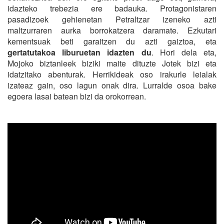
idazteko trebezia ere badauka. Protagonistaren
pasadizoek gehienetan Petraltzar izeneko azti
maltzurraren aurka borrokatzera daramate. Ezkutari
kementsuak beti garaitzen du azti gaiztoa, eta
gertatutakoa liburuetan idazten du
. Hori dela eta,
Mojoko biztanleek biziki maite dituzte Jotek bizi eta
idatzitako abenturak. Herrikideak oso irakurle leialak
izateaz gain, oso lagun onak dira. Lurralde osoa bake
egoera lasai batean bizi da orokorrean.