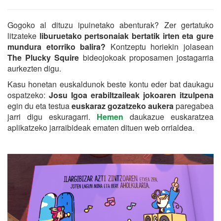
Gogoko al dituzu ipuinetako abenturak? Zer gertatuko
litzateke
liburuetako pertsonaiak bertatik irten eta gure
mundura etorriko balira?
Kontzeptu horiekin jolasean
The Plucky Squire
bideojokoak proposamen jostagarria
aurkezten digu.
Kasu honetan euskaldunok beste kontu eder bat daukagu
ospatzeko:
Josu Igoa erabiltzaileak jokoaren itzulpena
egin du eta testua
euskaraz gozatzeko aukera
paregabea
jarri digu eskuragarri.
Hemen
daukazue euskaratzea
aplikatzeko jarraibideak ematen dituen web orrialdea.