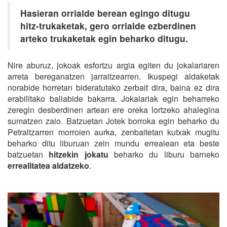
Hasieran orrialde berean egingo ditugu
hitz-trukaketak, gero orrialde ezberdinen
arteko trukaketak egin beharko ditugu.
Nire aburuz, jokoak esfortzu argia egiten du jokalariaren
arreta bereganatzen jarraitzearren. Ikuspegi aldaketak
norabide horretan bideratutako zerbait dira, baina ez dira
erabilitako baliabide bakarra. Jokalariak egin beharreko
zeregin desberdinen artean ere oreka lortzeko ahalegina
sumatzen zaio. Batzuetan Jotek borroka egin beharko du
Petraltzarren morroien aurka, zenbaitetan kutxak mugitu
beharko ditu liburuan zein mundu errealean eta beste
batzuetan
hitzekin jokatu
beharko du liburu barneko
errealitatea aldatzeko
.