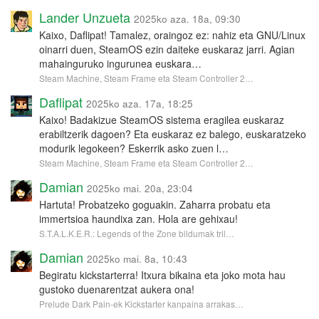
Lander Unzueta
2025ko aza. 18a, 09:30
Kaixo, Daflipat! Tamalez, oraingoz ez: nahiz eta GNU/Linux
oinarri duen, SteamOS ezin daiteke euskaraz jarri. Agian
mahainguruko ingurunea euskara…
Steam Machine, Steam Frame eta Steam Controller 2…
Daflipat
2025ko aza. 17a, 18:25
Kaixo! Badakizue SteamOS sistema eragilea euskaraz
erabiltzerik dagoen? Eta euskaraz ez balego, euskaratzeko
modurik legokeen? Eskerrik asko zuen l…
Steam Machine, Steam Frame eta Steam Controller 2…
Damian
2025ko mai. 20a, 23:04
Hartuta! Probatzeko goguakin. Zaharra probatu eta
immertsioa haundixa zan. Hola are gehixau!
S.T.A.L.K.E.R.: Legends of the Zone bildumak tril…
Damian
2025ko mai. 8a, 10:43
Begiratu kickstarterra! Itxura bikaina eta joko mota hau
gustoko duenarentzat aukera ona!
Prelude Dark Pain-ek Kickstarter kanpaina arrakas…