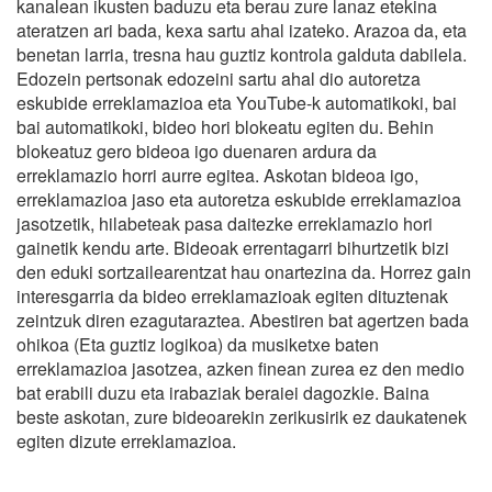
kanalean ikusten baduzu eta berau zure lanaz etekina
ateratzen ari bada, kexa sartu ahal izateko. Arazoa da, eta
benetan larria, tresna hau guztiz kontrola galduta dabilela.
Edozein pertsonak edozeini sartu ahal dio autoretza
eskubide erreklamazioa eta YouTube-k automatikoki, bai
bai automatikoki, bideo hori blokeatu egiten du. Behin
blokeatuz gero bideoa igo duenaren ardura da
erreklamazio horri aurre egitea. Askotan bideoa igo,
erreklamazioa jaso eta autoretza eskubide erreklamazioa
jasotzetik, hilabeteak pasa daitezke erreklamazio hori
gainetik kendu arte. Bideoak errentagarri bihurtzetik bizi
den eduki sortzailearentzat hau onartezina da. Horrez gain
interesgarria da bideo erreklamazioak egiten dituztenak
zeintzuk diren ezagutaraztea. Abestiren bat agertzen bada
ohikoa (Eta guztiz logikoa) da musiketxe baten
erreklamazioa jasotzea, azken finean zurea ez den medio
bat erabili duzu eta irabaziak beraiei dagozkie. Baina
beste askotan, zure bideoarekin zerikusirik ez daukatenek
egiten dizute erreklamazioa.