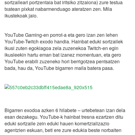
sortzaileari portzentaia bat iritsiko zitzaiona) zure testua
txatean pixkat nabarmenduago ateratzen zen. Mila
ikustekoak jaio.
YouTube Gaming-en porrot-a eta gero izan zen lehen
YouTube-Twitch exodo handia. Hainbat eduki sortzailek
ikusi zuten egokiagoa zela zuzenekoa Twitch-en egin
ikusleekin hartu eman bat izanez momentuan, eta gero
YouTube erabili zuzeneko hori berrigotzea pentsatzen
bada, hau da, YouTube bigarren maila batera pasa.
Bigarren exodoa azken 6 hilabete – urtebetean izan dela
esan dezakegu. YouTube-k hainbat tresna ezartzen ditu
eduki sortzaile zein eduki hauen komertzializazio
agentzien eskuan, beti ere zure edukia beste norbaiten