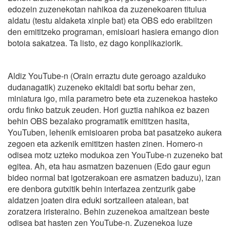
edozein zuzenekotan nahikoa da zuzenekoaren titulua
aldatu (testu aldaketa xinple bat) eta OBS edo erabiltzen
den emititzeko programan, emisioari hasiera emango dion
botoia sakatzea. Ta listo, ez dago konplikaziorik.
Aldiz YouTube-n (Orain erraztu dute geroago azalduko
dudanagatik) zuzeneko ekitaldi bat sortu behar zen,
miniatura igo, mila parametro bete eta zuzenekoa hasteko
ordu finko batzuk zeuden. Hori guztia nahikoa ez bazen
behin OBS bezalako programatik emititzen hasita,
YouTuben, lehenik emisioaren proba bat pasatzeko aukera
zegoen eta azkenik emititzen hasten zinen. Homero-n
odisea motz uzteko modukoa zen YouTube-n zuzeneko bat
egitea. Ah, eta hau asmatzen bazenuen (Edo gaur egun
bideo normal bat igotzerakoan ere asmatzen baduzu), izan
ere denbora gutxitik behin interfazea zentzurik gabe
aldatzen joaten dira eduki sortzaileen atalean, bat
zoratzera iristeraino. Behin zuzenekoa amaitzean beste
odisea bat hasten zen YouTube-n. Zuzenekoa luze