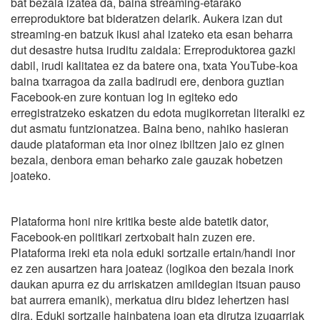
bat bezala izatea da, baina streaming-etarako
erreproduktore bat bideratzen delarik. Aukera izan dut
streaming-en batzuk ikusi ahal izateko eta esan beharra
dut desastre hutsa iruditu zaidala: Erreproduktorea gazki
dabil, irudi kalitatea ez da batere ona, txata YouTube-koa
baina txarragoa da zaila badirudi ere, denbora guztian
Facebook-en zure kontuan log in egiteko edo
erregistratzeko eskatzen du edota mugikorretan literalki ez
dut asmatu funtzionatzea. Baina beno, nahiko hasieran
daude plataforman eta inor oinez ibiltzen jaio ez ginen
bezala, denbora eman beharko zaie gauzak hobetzen
joateko.
Plataforma honi nire kritika beste alde batetik dator,
Facebook-en politikari zertxobait hain zuzen ere.
Plataforma ireki eta nola eduki sortzaile ertain/handi inor
ez zen ausartzen hara joateaz (logikoa den bezala inork
daukan apurra ez du arriskatzen amildegian itsuan pauso
bat aurrera emanik), merkatua diru bidez lehertzen hasi
dira. Eduki sortzaile hainbatena joan eta dirutza izugarriak