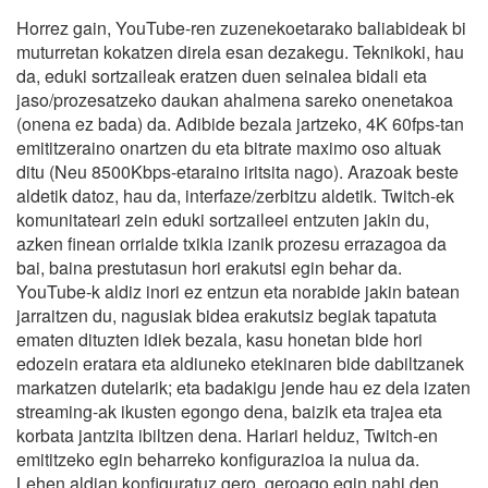
Horrez gain, YouTube-ren zuzenekoetarako baliabideak bi
muturretan kokatzen direla esan dezakegu. Teknikoki, hau
da, eduki sortzaileak eratzen duen seinalea bidali eta
jaso/prozesatzeko daukan ahalmena sareko onenetakoa
(onena ez bada) da. Adibide bezala jartzeko, 4K 60fps-tan
emititzeraino onartzen du eta bitrate maximo oso altuak
ditu (Neu 8500Kbps-etaraino iritsita nago). Arazoak beste
aldetik datoz, hau da, interfaze/zerbitzu aldetik. Twitch-ek
komunitateari zein eduki sortzaileei entzuten jakin du,
azken finean orrialde txikia izanik prozesu errazagoa da
bai, baina prestutasun hori erakutsi egin behar da.
YouTube-k aldiz inori ez entzun eta norabide jakin batean
jarraitzen du, nagusiak bidea erakutsiz begiak tapatuta
ematen dituzten idiek bezala, kasu honetan bide hori
edozein eratara eta aldiuneko etekinaren bide dabiltzanek
markatzen dutelarik; eta badakigu jende hau ez dela izaten
streaming-ak ikusten egongo dena, baizik eta trajea eta
korbata jantzita ibiltzen dena. Hariari helduz, Twitch-en
emititzeko egin beharreko konfigurazioa ia nulua da.
Lehen aldian konfiguratuz gero, geroago egin nahi den