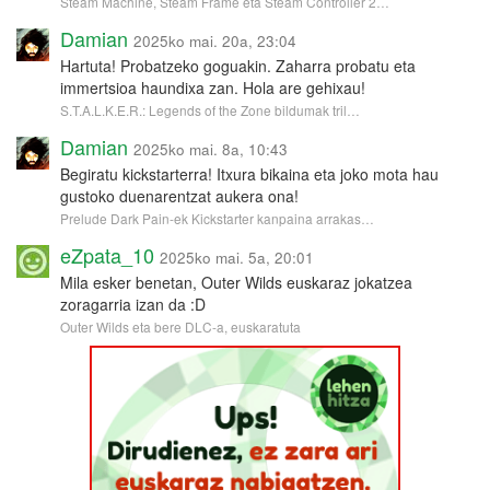
Steam Machine, Steam Frame eta Steam Controller 2…
Damian
2025ko mai. 20a, 23:04
Hartuta! Probatzeko goguakin. Zaharra probatu eta
immertsioa haundixa zan. Hola are gehixau!
S.T.A.L.K.E.R.: Legends of the Zone bildumak tril…
Damian
2025ko mai. 8a, 10:43
Begiratu kickstarterra! Itxura bikaina eta joko mota hau
gustoko duenarentzat aukera ona!
Prelude Dark Pain-ek Kickstarter kanpaina arrakas…
eZpata_10
2025ko mai. 5a, 20:01
Mila esker benetan, Outer Wilds euskaraz jokatzea
zoragarria izan da :D
Outer Wilds eta bere DLC-a, euskaratuta