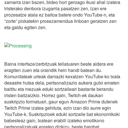
xamarra izan bazen, bideo hori geroago ikusi ahal izatera
iristerako denbora izugarria pasatzen zen, izan ere
prozesatze atala ez baitoa batere ondo YouTube-n, eta
“zorte” pixkatekin prosezamendua linboan geratzen zen
eta galdu egiten zen.
Baina interfaze/zerbitzuak teilatuaren beste aldera ere
eragiten zuen eta oraindik hein handi batean du.
Komunitateak urteak damazki kexatzen YouTube-ko txata
desastre hutsa dela, pertsonalizazio aukera gutxi ematen
baititu eta mezuak eduki sortzaileari bastante berandu
iristen baitzaizkio. Horrez gain, Twitch-ek daukan
suskripzio formatuari, gaur egun Amazon Prime dutenek
Twitch Prime izatea gehituta, ezin izan dio aurre egin
YouTube-k. Suskripzioek eduki sortzaile bat ekonomikoki
babesteaz gain, txatean erabili izateko emotikono
pertsonalizatuak ematen dizkizu, beste hainbat