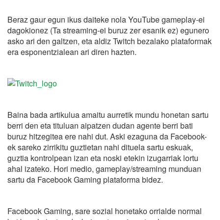
Beraz gaur egun ikus daiteke nola YouTube gameplay-ei
dagokionez (Ta streaming-ei buruz zer esanik ez) egunero
asko ari den galtzen, eta aldiz Twitch bezalako plataformak
era esponentzialean ari diren hazten.
Baina bada artikulua amaitu aurretik mundu honetan sartu
berri den eta tituluan aipatzen dudan agente berri bati
buruz hitzegitea ere nahi dut. Aski ezaguna da Facebook-
ek sareko zirrikitu guztietan nahi dituela sartu eskuak,
guztia kontrolpean izan eta noski etekin izugarriak lortu
ahal izateko. Hori medio, gameplay/streaming munduan
sartu da Facebook Gaming plataforma bidez.
Facebook Gaming, sare sozial honetako orrialde normal