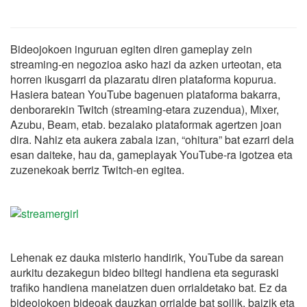
Bideojokoen inguruan egiten diren gameplay zein
streaming-en negozioa asko hazi da azken urteotan, eta
horren ikusgarri da plazaratu diren plataforma kopurua.
Hasiera batean YouTube bagenuen plataforma bakarra,
denborarekin Twitch (streaming-etara zuzendua), Mixer,
Azubu, Beam, etab. bezalako plataformak agertzen joan
dira. Nahiz eta aukera zabala izan, “ohitura” bat ezarri dela
esan daiteke, hau da, gameplayak YouTube-ra igotzea eta
zuzenekoak berriz Twitch-en egitea.
Lehenak ez dauka misterio handirik, YouTube da sarean
aurkitu dezakegun bideo biltegi handiena eta seguraski
trafiko handiena maneiatzen duen orrialdetako bat. Ez da
bideojokoen bideoak dauzkan orrialde bat soilik, baizik eta