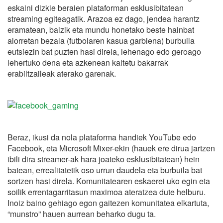
eskaini dizkie beraien plataforman esklusibitatean
streaming egiteagatik. Arazoa ez dago, jendea harantz
eramatean, baizik eta mundu honetako beste hainbat
alorretan bezala (futbolaren kasua garbiena) burbuila
eutsiezin bat puzten hasi direla, lehenago edo geroago
lehertuko dena eta azkenean kaltetu bakarrak
erabiltzaileak aterako garenak.
Beraz, ikusi da nola plataforma handiek YouTube edo
Facebook, eta Microsoft Mixer-ekin (hauek ere dirua jartzen
ibili dira streamer-ak hara joateko esklusibitatean) hein
batean, errealitatetik oso urrun daudela eta burbuila bat
sortzen hasi direla. Komunitatearen eskaerei uko egin eta
soilik errentagarritasun maximoa ateratzea dute helburu.
Inoiz baino gehiago egon gaitezen komunitatea elkartuta,
“munstro” hauen aurrean beharko dugu ta.