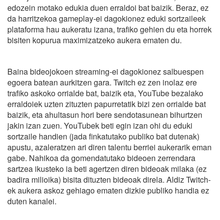
edozein motako edukia duen erraldoi bat baizik. Beraz, ez
da harritzekoa gameplay-ei dagokionez eduki sortzaileek
plataforma hau aukeratu izana, trafiko gehien du eta horrek
bisiten kopurua maximizatzeko aukera ematen du.
Baina bideojokoen streaming-ei dagokionez salbuespen
egoera batean aurkitzen gara. Twitch ez zen inolaz ere
trafiko askoko orrialde bat, baizik eta, YouTube bezalako
erraldoiek uzten zituzten papurretatik bizi zen orrialde bat
baizik, eta ahultasun hori bere sendotasunean bihurtzen
jakin izan zuen. YouTubek beti egin izan ohi du eduki
sortzaile handien (jada finkatutako publiko bat dutenak)
apustu, azaleratzen ari diren talentu berriei aukerarik eman
gabe. Nahikoa da gomendatutako bideoen zerrendara
sartzea ikusteko ia beti agertzen diren bideoak milaka (ez
badira milioika) bisita dituzten bideoak direla. Aldiz Twitch-
ek aukera askoz gehiago ematen dizkie publiko handia ez
duten kanalei.