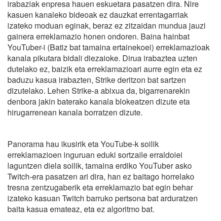
irabaziak enpresa hauen eskuetara pasatzen dira. Nire
kasuen kanaleko bideoak ez dauzkat errentagarriak
izateko moduan eginak, beraz ez zitzaidan mundua jauzi
gainera erreklamazio honen ondoren. Baina hainbat
YouTuber-i (Batiz bat tamaina ertainekoei) erreklamazioak
kanala pikutara bidali diezaioke. Dirua irabaztea uzten
dutelako ez, baizik eta erreklamazioari aurre egin eta ez
baduzu kasua irabazten, Strike deritzon bat sartzen
dizutelako. Lehen Strike-a abixua da, bigarrenarekin
denbora jakin baterako kanala blokeatzen dizute eta
hirugarrenean kanala borratzen dizute.
Panorama hau ikusirik eta YouTube-k soilik
erreklamazioen inguruan eduki sortzaile erraldoiei
laguntzen diela soilik, tamaina erdiko YouTuber asko
Twitch-era pasatzen ari dira, han ez baitago horrelako
tresna zentzugaberik eta erreklamazio bat egin behar
izateko kasuan Twitch barruko pertsona bat arduratzen
baita kasua emateaz, eta ez algoritmo bat.