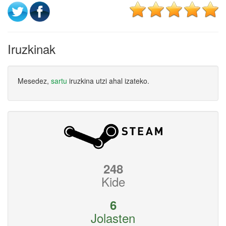
Iruzkinak
Mesedez,
sartu
iruzkina utzi ahal izateko.
248
Kide
6
Jolasten