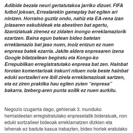
Adibide bezala neuri gertatutakoa jarriko dizuet. FIFA
futbol jokoan, Errealarekin gameplay bat egiten ari
nintzen. Horraino guztiz ondo, nahiz eta EA-rena izan
jolasaren eskubideak eta abestiren bat agertu,
lizantziatuak zirenez ez zidaten inongo erreklamaziorik
ezartzen. Baina egun batean bideo batetan
erreklamazio bat jaso nuen, inoiz entzun ez nuen
enpresa batek ezarria. Jakite aldera enpresaren izena
Google bilatzailean begiratu eta Kongo-ko
Errepublikan erregistratutako enpresa bat zen. Hainbat
forotan komentarioak irakurri nituen nola beste hainbat
eduki sortzaileri ere ibili zirela erreklamazioak sartzen,
eta ez ziren praktika hau egiten zuten “enpresa”
bakarra. Izeberg-aren punta soilik ez nuen aurkitu.
Negozio izugarria dago, gehienak 3. munduko
herrialdeetan erregistratutako enpresetatik bideratuak, non
eduki sortzaileei bideoak erreklamatzen dizkien eta
lehenak ez badute kasua irabazten, bideo horiek eratutako