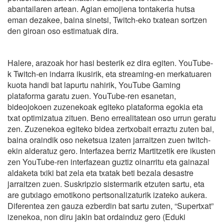
abantailaren artean. Agian emojiena tontakeria hutsa
eman dezakee, baina sinetsi, Twitch-eko txatean sortzen
den giroan oso estimatuak dira.
Halere, arazoak hor hasi besterik ez dira egiten. YouTube-
k Twitch-en indarra ikusirik, eta streaming-en merkatuaren
kuota handi bat lapurtu nahirik, YouTube Gaming
plataforma garatu zuen. YouTube-ren esanetan,
bideojokoen zuzenekoak egiteko plataforma egokia eta
txat optimizatua zituen. Beno errealitatean oso urrun geratu
zen. Zuzenekoa egiteko bidea zertxobait erraztu zuten bai,
baina oraindik oso neketsua izaten jarraitzen zuen twitch-
ekin alderatuz gero. Interfazea berriz Martitzetik ere ikusten
zen YouTube-ren interfazean guztiz oinarritu eta gainazal
aldaketa txiki bat zela eta txatak beti bezala desastre
jarraitzen zuen. Suskripzio sistermarik etzuten sartu, eta
are gutxiago emotikono pertsonalizaturik izateko aukera.
Diferentea zen gauza ezberdin bat sartu zuten, “Supertxat”
izenekoa, non diru jakin bat ordainduz gero (Eduki