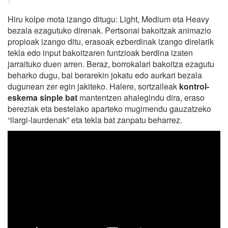
Hiru kolpe mota izango ditugu: Light, Medium eta Heavy
bezala ezagutuko direnak. Pertsonai bakoitzak animazio
propioak izango ditu, erasoak ezberdinak izango direlarik
tekla edo input bakoitzaren funtzioak berdina izaten
jarraituko duen arren. Beraz, borrokalari bakoitza ezagutu
beharko dugu, bai berarekin jokatu edo aurkari bezala
dugunean zer egin jakiteko. Halere, sortzaileak
kontrol-
eskema sinple bat
mantentzen ahalegindu dira, eraso
bereziak eta bestelako aparteko mugimendu gauzatzeko
“ilargi-laurdenak” eta tekla bat zanpatu beharrez.