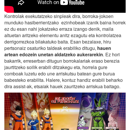
Kontrolak exekutatzeko sinpleak dira, borroka-jokoen
munduko hasiberrientzako ezinhobeak izanik baina horrek
ez du esan nahi jokatzeko erraza izango denik, maila
altuetan aritzeko elementu anitz ezagutu eta kontrolatzea
derrigorrezkoa bilakatuko baita. Esan bezalaxe, hiru
pertsonaiz osaturiko taldeak erabiliko ditugu,
hauen
artean edozein unetan aldatzeko aukerarekin
. Ez hori
bakarrik, erreserban ditugun borrokalariak eraso berezia
jaurtitzeko soilik erabili ditzakegu eta, horrela gure
comboak luzetu edo une arriskutsu batean gure burua
babesteko erabilita. Halere, kontuz handiz erabili beharko
dira assist-ak, etsaiak hauek zauritzeko arriskua baitago.