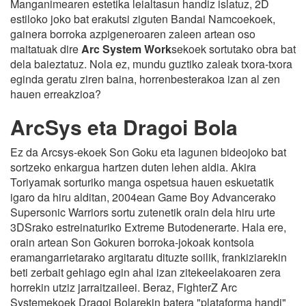
Manganimearen estetika leialtasun handiz islatuz, 2D
estiloko joko bat erakutsi ziguten Bandai Namcoekoek,
gainera borroka azpigeneroaren zaleen artean oso
maitatuak dire
Arc System Work
sekoek sortutako obra bat
dela baieztatuz. Nola ez, mundu guztiko zaleak txora-txora
eginda geratu ziren baina, horrenbesterakoa izan al zen
hauen erreakzioa?
ArcSys eta Dragoi Bola
Ez da Arcsys-ekoek Son Goku eta lagunen bideojoko bat
sortzeko enkargua hartzen duten lehen aldia. Akira
Toriyamak sorturiko manga ospetsua hauen eskuetatik
igaro da hiru alditan, 2004ean Game Boy Advancerako
Supersonic Warriors sortu zutenetik orain dela hiru urte
3DSrako estreinaturiko Extreme Butodenerarte. Hala ere,
orain artean Son Gokuren borroka-jokoak kontsola
eramangarrietarako argitaratu dituzte soilik, frankiziarekin
beti zerbait gehiago egin ahal izan zitekeelakoaren zera
horrekin utziz jarraitzaileei. Beraz, FighterZ Arc
Systemekoek Dragoi Bolarekin batera "plataforma handi"