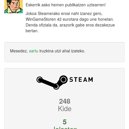
Eskerrik asko hemen publikatzen uztearren!
Jokoa Steamerako erosi nahi izanez gero,
WinGameStoren 42 eurotara dago une honetan.
Denda ofiziala da, arazorik gabe eros dezakezue
bertan.
Mesedez,
sartu
iruzkina utzi ahal izateko.
248
Kide
5
Jolasten