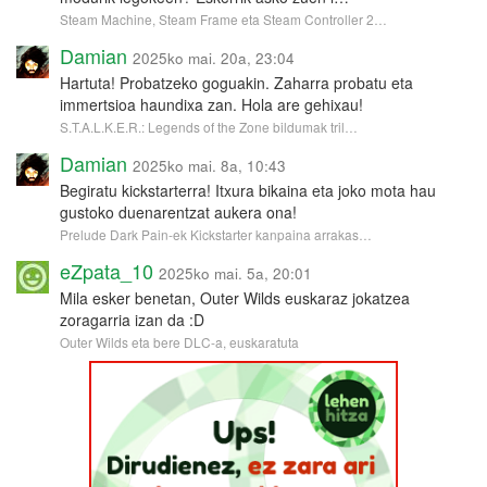
Steam Machine, Steam Frame eta Steam Controller 2…
Damian
2025ko mai. 20a, 23:04
Hartuta! Probatzeko goguakin. Zaharra probatu eta
immertsioa haundixa zan. Hola are gehixau!
S.T.A.L.K.E.R.: Legends of the Zone bildumak tril…
Damian
2025ko mai. 8a, 10:43
Begiratu kickstarterra! Itxura bikaina eta joko mota hau
gustoko duenarentzat aukera ona!
Prelude Dark Pain-ek Kickstarter kanpaina arrakas…
eZpata_10
2025ko mai. 5a, 20:01
Mila esker benetan, Outer Wilds euskaraz jokatzea
zoragarria izan da :D
Outer Wilds eta bere DLC-a, euskaratuta