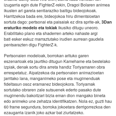
izugarria egin dute FighterZ-rekin, Dragoi Bolaren animea
ikusten ari garela sentiaraziko baitigu bideojokoak.
Harritzekoa bada ere, bideojokoa hiru dimentsioetan
sortuta dago: pertsonai eta paisaiak ez dira sprite-ak,
3Dan
eraturiko modelo eta tokiak
ikusiko ditugu uneoro.
Erabilitako plano eta shaderren arteko nahaste argi
bati esker eskuz marraztutako irudien aurrean gaudela
pentsarazten digu FighterZ-k.
Pertsonaien modeloak, borrokan arituko garen
eszenarioak eta jaurtiko ditugun Kamehame eta bestelako
izpiak, denak sortu dira arreta handiz Toriyamaren obra
errespetatuz. Aipatzekoa da pertsonaien animazioetan
jarritako lana, manganimeko pose eta mugimenduak
fideltasun osoz eramanez bideojokora. Toriyamak
sortutako obraren zale sutsuenek ederto pasako dute
mugimendu bakoitzari bizia eman dion mangako bineta
edo animeko une zehatza identifikatzen. Nola ez, guzti hau
60 frame segundura, borroka jokoetara derrigorrezkoa den
ezaugarria izanik joko azkar bat ziurtatzeko.