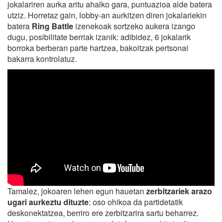
jokalariren aurka aritu ahalko gara, puntuazioa alde batera
utziz. Horretaz gain, lobby-an aurkitzen diren jokalariekin
batera
Ring Battle
izenekoak sortzeko aukera izango
dugu, posibilitate berriak izanik: adibidez, 6 jokalarik
borroka berberan parte hartzea, bakoitzak pertsonai
bakarra kontrolatuz.
Tamalez, jokoaren lehen egun hauetan
zerbitzariek arazo
ugari aurkeztu dituzte
: oso ohikoa da partidetatik
deskonektatzea, berriro ere zerbitzarira sartu beharrez.