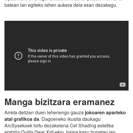
batean lan egiteko lehen aukera dela esan dezakegu.
Manga bizitzara eramanez
Arreta deitzen duen lehenengo gauza
jokoaren aparteko
atal grafikoa da
. Dagoeneko ikusita daukagu
ArcSysekoek lortu dezaketena Cel Shading estetika
erabiliz Guilty Gear Xrd-ekin, baina kasu honetan lan