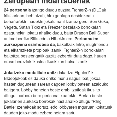
Zerupean indartsuenak
24 pertsonaia
izango ditugu guztira FighterZ-n (DLCak
iritsi artean, behintzat), hiru gehiago desblokeatu
beharrarekin hauekin jokatu nahi izanez gero. Son Goku,
Vegeta, Satan Txiki eta Freezer bezalako borrokalari
ezagunekin jokatu ahalko dugu, baita Dragon Ball Super
anime berriko Bills edota Hit-ekin ere.
Pertsonaien
aurkezpena ezinhobea da
, bakoitzak intro, mugimendu
eta elkarrizketa propioak izanik. FighterZ-n borrokalari
bakoitza besteengatik guztiz ezberdinduta dago, hauen
eraso bereziak ikustea ikuskizun hutsa izanik.
Jokatzeko modalitate anitz
dakartza FighterZ-k.
Bideojokoak ez dauka ohiko menu nagusi bat, jokoa
hasten dugunean sarean dagoen lobby batean azalduko
baitgara. Lobby honetan beste erabiltzaileak ikusiko
ditugu, norbera bere pertsonaitxoarekin. Bertan beste
jokalarien aurkako borrokak hasi ahalko ditugu “Ring
Battle” izenekoak sortuz, edo lobbyaren inguruan kokaturik
dauden joko-modu ezberdinetara sartu.