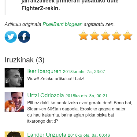
jarraitzaileek primeran pasatuko dute
FighterZ-rekin.
Artikulu originala
PixelBerri blogean
argitaratu zen.
Iruzkinak (3)
Iker Ibarguren
2018ko ots. 7a, 23:07
Wow!! Zelako artikulua!! Latz!
Urtzi Odriozola
2018ko ots. 8a, 00:21
Pfff ez dakit komentatzeko ezer geratu den!! Beno bai,
Steam-en 60€tan dagoela. Erosteko gogoa ematen
du hau irakurrita, baina agian pixka pixka bat
itxarongo dut :P
Lander Unzueta
2018ko ots. 8a, 00:46