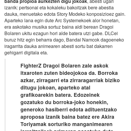
banda propioa aurkezten digu jokoak
, abesti ugari
izanik: pertsonai eta kokaleku bakoitzak bere abestia
dauka, menuetako edota Story Modeko konposizioez gain.
Aparteko lana egin dute Arc Systemekoek alor honetan,
era askotako musika sortuz baina aldi berean Dragoi
Bolaren ukitu ezagun hori alde batera utzi gabe. DLCei
buruz hitz egin beharra dago, Bandai Namcok dagoeneko
iragarrita dauka animearen abesti sortu bat dakarren
gehigarri digitala eta.
FighterZ Dragoi Bolaren zale askok
itxaroten zuten bideojokoa da. Borroka
azkar, zirragarri eta zirraragarriak biziko
ditugu jokoan, aparteko atal
grafikoarekin batera. Edozeinek
gozatuko du borroka-joko honekin,
generoko hasiberri edota adituentzako
aproposa izanik baina batez ere Akira
Toriyamak sorturiko manganimearen