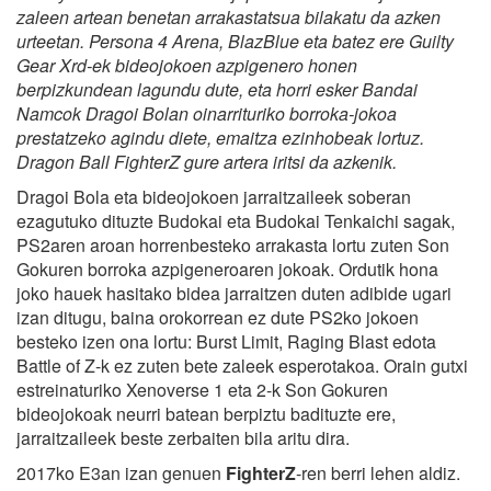
zaleen artean benetan arrakastatsua bilakatu da azken
urteetan. Persona 4 Arena, BlazBlue eta batez ere Guilty
Gear Xrd-ek bideojokoen azpigenero honen
berpizkundean lagundu dute, eta horri esker Bandai
Namcok Dragoi Bolan oinarrituriko borroka-jokoa
prestatzeko agindu diete, emaitza ezinhobeak lortuz.
Dragon Ball FighterZ gure artera iritsi da azkenik.
Dragoi Bola eta bideojokoen jarraitzaileek soberan
ezagutuko dituzte Budokai eta Budokai Tenkaichi sagak,
PS2aren aroan horrenbesteko arrakasta lortu zuten Son
Gokuren borroka azpigeneroaren jokoak. Ordutik hona
joko hauek hasitako bidea jarraitzen duten adibide ugari
izan ditugu, baina orokorrean ez dute PS2ko jokoen
besteko izen ona lortu: Burst Limit, Raging Blast edota
Battle of Z-k ez zuten bete zaleek esperotakoa. Orain gutxi
estreinaturiko Xenoverse 1 eta 2-k Son Gokuren
bideojokoak neurri batean berpiztu badituzte ere,
jarraitzaileek beste zerbaiten bila aritu dira.
2017ko E3an izan genuen
FighterZ
-ren berri lehen aldiz.