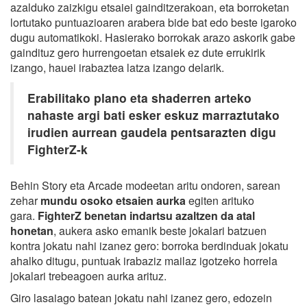
azalduko zaizkigu etsaiei gainditzerakoan, eta borroketan
lortutako puntuazioaren arabera bide bat edo beste igaroko
dugu automatikoki. Hasierako borrokak arazo askorik gabe
gaindituz gero hurrengoetan etsaiek ez dute errukirik
izango, hauei irabaztea latza izango delarik.
Erabilitako plano eta shaderren arteko
nahaste argi bati esker eskuz marraztutako
irudien aurrean gaudela pentsarazten digu
FighterZ-k
Behin Story eta Arcade modeetan aritu ondoren, sarean
zehar
mundu osoko etsaien aurka
egiten arituko
gara.
FighterZ benetan indartsu azaltzen da atal
honetan
, aukera asko emanik beste jokalari batzuen
kontra jokatu nahi izanez gero: borroka berdinduak jokatu
ahalko ditugu, puntuak irabaziz mailaz igotzeko horrela
jokalari trebeagoen aurka arituz.
Giro lasaiago batean jokatu nahi izanez gero, edozein