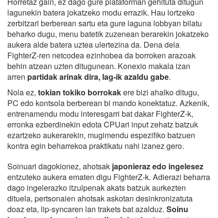
Horretaz gain, ez dago gure plataforman gehituta ditugun
lagunekin batera jokatzeko modu errazik. Hau lortzeko
zerbitzari berberean sartu eta gure laguna lobbyan bilatu
beharko dugu, menu batetik zuzenean berarekin jokatzeko
aukera alde batera uztea ulertezina da. Dena dela
FighterZ-ren netcodea ezinhobea da borroken arazoak
behin atzean uzten ditugunean. Konexio makala izan
arren
partidak arinak dira, lag-ik azaldu gabe
.
Nola ez,
tokian tokiko borrokak
ere bizi ahalko ditugu,
PC edo kontsola berberean bi mando konektatuz. Azkenik,
entrenamendu modu interesgarri bat dakar FighterZ-k,
erronka ezberdinekin edota CPUari input zehatz batzuk
ezartzeko aukerarekin, mugimendu espezifiko batzuen
kontra egin beharrekoa praktikatu nahi izanez gero.
Soinuari dagokionez, ahotsak
japonieraz edo ingelesez
entzuteko aukera ematen digu FighterZ-k. Adierazi beharra
dago ingelerazko itzulpenak akats batzuk aurkezten
dituela, pertsonaien ahotsak askotan desinkronizatuta
doaz eta, lip-syncaren lan trakets bat azalduz.
Soinu