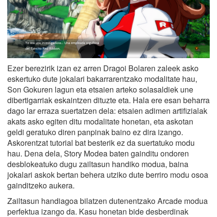
Ezer berezirik izan ez arren Dragoi Bolaren zaleek asko
eskertuko dute jokalari bakarrarentzako modalitate hau,
Son Gokuren lagun eta etsaien arteko solasaldiek une
dibertigarriak eskaintzen dituzte eta. Hala ere esan beharra
dago lar erraza suertatzen dela: etsaien adimen artifizialak
akats asko egiten ditu modalitate honetan, eta askotan
geldi geratuko diren panpinak baino ez dira izango.
Askorentzat tutorial bat besterik ez da suertatuko modu
hau. Dena dela, Story Modea baten gainditu ondoren
desblokeatuko dugu zailtasun handiko modua, baina
jokalari askok bertan behera utziko dute berriro modu osoa
gainditzeko aukera.
Zailtasun handiagoa bilatzen dutenentzako Arcade modua
perfektua izango da. Kasu honetan bide desberdinak