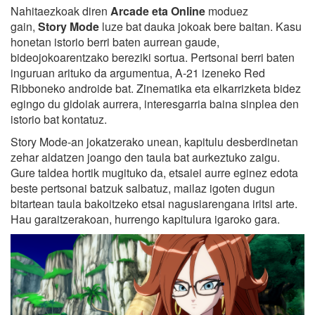
Nahitaezkoak diren
Arcade eta Online
moduez
gain,
Story Mode
luze bat dauka jokoak bere baitan. Kasu
honetan istorio berri baten aurrean gaude,
bideojokoarentzako bereziki sortua. Pertsonai berri baten
inguruan arituko da argumentua, A-21 izeneko Red
Ribboneko androide bat. Zinematika eta elkarrizketa bidez
egingo du gidoiak aurrera, interesgarria baina sinplea den
istorio bat kontatuz.
Story Mode-an jokatzerako unean, kapitulu desberdinetan
zehar aldatzen joango den taula bat aurkeztuko zaigu.
Gure taldea hortik mugituko da, etsaiei aurre eginez edota
beste pertsonai batzuk salbatuz, mailaz igoten dugun
bitartean taula bakoitzeko etsai nagusiarengana iritsi arte.
Hau garaitzerakoan, hurrengo kapitulura igaroko gara.