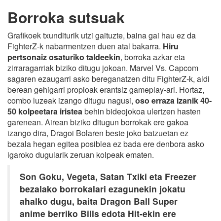
Borroka sutsuak
Grafikoek txunditurik utzi gaituzte, baina gai hau ez da
FighterZ-k nabarmentzen duen atal bakarra.
Hiru
pertsonaiz osaturiko taldeekin
, borroka azkar eta
zirraragarriak biziko ditugu jokoan. Marvel Vs. Capcom
sagaren ezaugarri asko bereganatzen ditu FighterZ-k, aldi
berean gehigarri propioak erantsiz gameplay-ari. Hortaz,
combo luzeak izango ditugu nagusi,
oso erraza izanik 40-
50 kolpeetara iristea
behin bideojokoa ulertzen hasten
garenean. Airean biziko ditugun borrokak ere gakoa
izango dira, Dragoi Bolaren beste joko batzuetan ez
bezala hegan egitea posiblea ez bada ere denbora asko
igaroko dugularik zeruan kolpeak ematen.
Son Goku, Vegeta, Satan Txiki eta Freezer
bezalako borrokalari ezagunekin jokatu
ahalko dugu, baita Dragon Ball Super
anime berriko Bills edota Hit-ekin ere