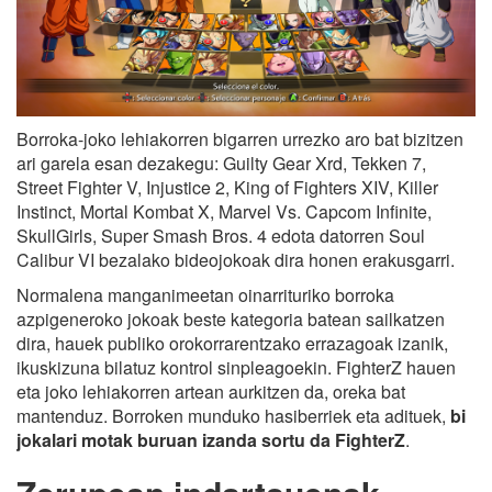
Borroka-joko lehiakorren bigarren urrezko aro bat bizitzen
ari garela esan dezakegu: Guilty Gear Xrd, Tekken 7,
Street Fighter V, Injustice 2, King of Fighters XIV, Killer
Instinct, Mortal Kombat X, Marvel Vs. Capcom Infinite,
SkullGirls, Super Smash Bros. 4 edota datorren Soul
Calibur VI bezalako bideojokoak dira honen erakusgarri.
Normalena manganimeetan oinarrituriko borroka
azpigeneroko jokoak beste kategoria batean sailkatzen
dira, hauek publiko orokorrarentzako errazagoak izanik,
ikuskizuna bilatuz kontrol sinpleagoekin. FighterZ hauen
eta joko lehiakorren artean aurkitzen da, oreka bat
mantenduz. Borroken munduko hasiberriek eta adituek,
bi
jokalari motak buruan izanda sortu da FighterZ
.