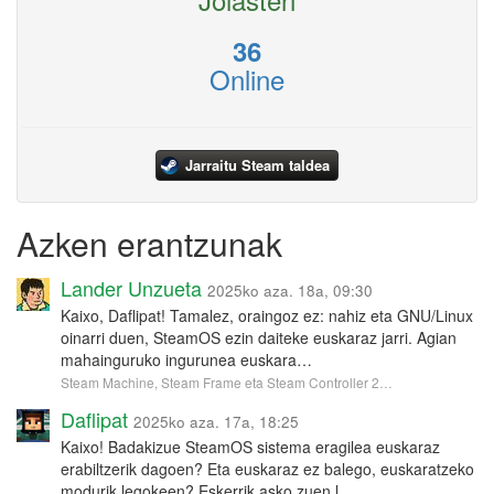
36
Online
Jarraitu Steam taldea
Azken erantzunak
Lander Unzueta
2025ko aza. 18a, 09:30
Kaixo, Daflipat! Tamalez, oraingoz ez: nahiz eta GNU/Linux
oinarri duen, SteamOS ezin daiteke euskaraz jarri. Agian
mahainguruko ingurunea euskara…
Steam Machine, Steam Frame eta Steam Controller 2…
Daflipat
2025ko aza. 17a, 18:25
Kaixo! Badakizue SteamOS sistema eragilea euskaraz
erabiltzerik dagoen? Eta euskaraz ez balego, euskaratzeko
modurik legokeen? Eskerrik asko zuen l…