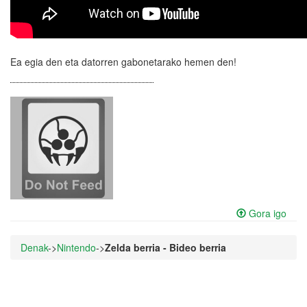
Ea egia den eta datorren gabonetarako hemen den!
Gora igo
Denak
->
Nintendo
->
Zelda berria - Bideo berria