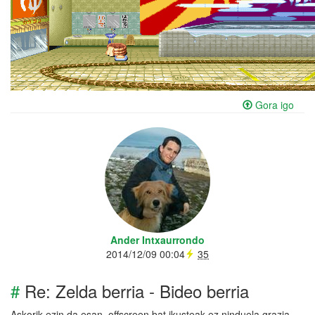
Gora igo
Ander Intxaurrondo
2014/12/09 00:04
35
#
Re: Zelda berria - Bideo berria
Askorik ezin da esan, offscreen bat ikusteak ez ninduela grazia