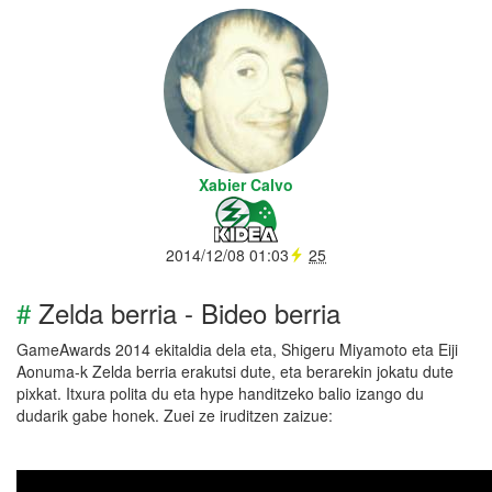
Xabier Calvo
2014/12/08 01:03
25
#
Zelda berria - Bideo berria
GameAwards 2014 ekitaldia dela eta, Shigeru Miyamoto eta Eiji
Aonuma-k Zelda berria erakutsi dute, eta berarekin jokatu dute
pixkat. Itxura polita du eta hype handitzeko balio izango du
dudarik gabe honek. Zuei ze iruditzen zaizue: