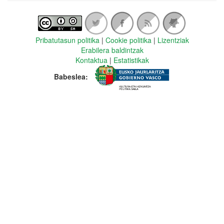
Pribatutasun politika
|
Cookie politika
|
Lizentziak
Erabilera baldintzak
Kontaktua
|
Estatistikak
Babeslea: