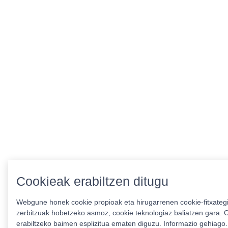
Cookieak erabiltzen ditugu
Webgune honek cookie propioak eta hirugarrenen cookie-fitxategia
zerbitzuak hobetzeko asmoz, cookie teknologiaz baliatzen gara. O
erabiltzeko baimen esplizitua ematen diguzu.
Informazio gehiago.