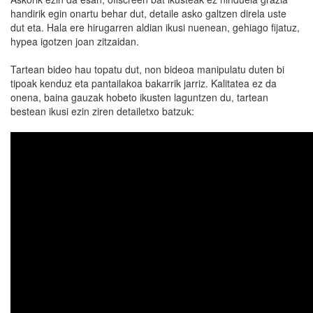
handirik egin onartu behar dut, detaile asko galtzen direla uste
dut eta. Hala ere hirugarren aldian ikusi nuenean, gehiago fijatuz,
hypea igotzen joan zitzaidan.
Tartean bideo hau topatu dut, non bideoa manipulatu duten bi
tipoak kenduz eta pantailakoa bakarrik jarriz. Kalitatea ez da
onena, baina gauzak hobeto ikusten laguntzen du, tartean
bestean ikusi ezin ziren detailetxo batzuk: