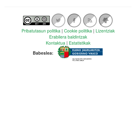
Pribatutasun politika
|
Cookie politika
|
Lizentziak
Erabilera baldintzak
Kontaktua
|
Estatistikak
Babeslea: