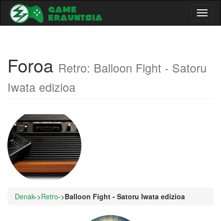
Toggl
naviga
Foroa
Retro: Balloon Fight - Satoru
Iwata edizioa
Denak
->
Retro
->
Balloon Fight - Satoru Iwata edizioa