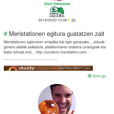
Urtzi Odriozola
2014/09/23 13:39
50
#
Meristationen egitura gustatzen zait
Meristationen egituraren erreplika bat egin genezake... Jokuak
genero aldetik sailkatuta, plataformaren arabera (oraingoak eta
baita retroak ere)... http://zonaforo.meristation.com/
Gora igo