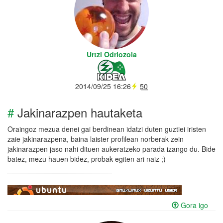
Urtzi Odriozola
2014/09/25 16:26
50
#
Jakinarazpen hautaketa
Oraingoz mezua denei gai berdinean idatzi duten guztiei iristen
zaie jakinarazpena, baina laister profilean norberak zein
jakinarazpen jaso nahi dituen aukeratzeko parada izango du. Bide
batez, mezu hauen bidez, probak egiten ari naiz ;)
Gora igo