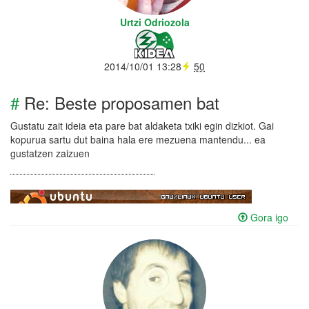
Urtzi Odriozola
2014/10/01 13:28
50
#
Re: Beste proposamen bat
Gustatu zait ideia eta pare bat aldaketa txiki egin dizkiot. Gai
kopurua sartu dut baina hala ere mezuena mantendu... ea
gustatzen zaizuen
Gora igo