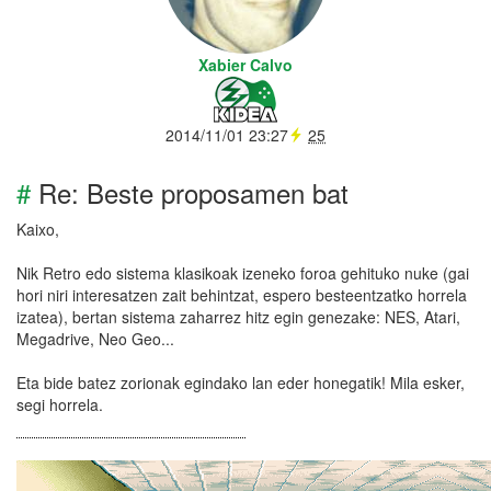
Xabier Calvo
2014/11/01 23:27
25
#
Re: Beste proposamen bat
Kaixo,
Nik Retro edo sistema klasikoak izeneko foroa gehituko nuke (gai
hori niri interesatzen zait behintzat, espero besteentzatko horrela
izatea), bertan sistema zaharrez hitz egin genezake: NES, Atari,
Megadrive, Neo Geo...
Eta bide batez zorionak egindako lan eder honegatik! Mila esker,
segi horrela.