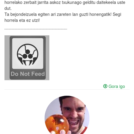
horrelako zerbait jarrita askoz txukunago gelditu daitekeela uste
dut.
Ta bejondeizuela egiten ari zareten lan guzti honengatik! Segi
horrela eta ez utzi!
Gora igo