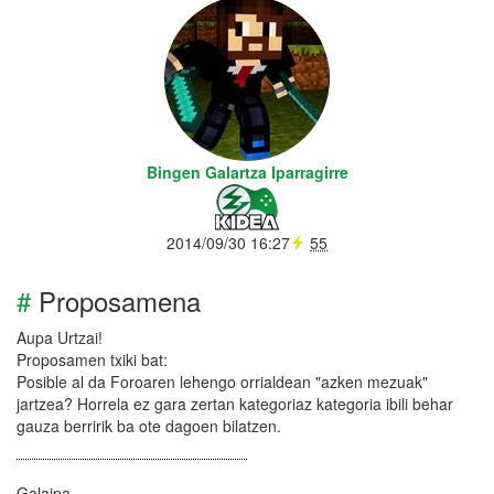
Bingen Galartza Iparragirre
2014/09/30 16:27
55
#
Proposamena
Aupa Urtzai!
Proposamen txiki bat:
Posible al da Foroaren lehengo orrialdean "azken mezuak"
jartzea? Horrela ez gara zertan kategoriaz kategoria ibili behar
gauza berririk ba ote dagoen bilatzen.
Galaipa