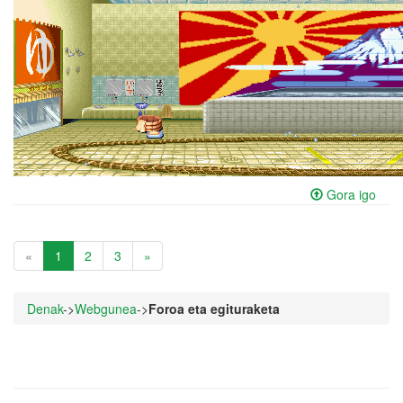
Gora igo
«
1
2
3
»
Denak
->
Webgunea
->
Foroa eta egituraketa