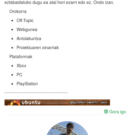
eztabaidatuko dugu ea atal hori ezarri edo ez. Ondo izan.
Orokorra
Off-Topic
Webgunea
Antolakuntza
Proiektuaren oinarriak
Plataformak
Xbox
PC
PlayStation
Gora igo