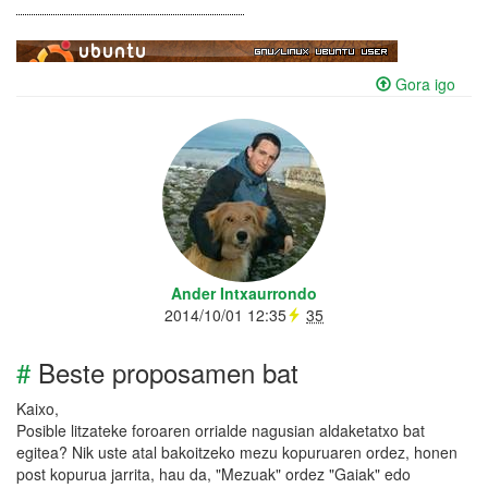
Gora igo
Ander Intxaurrondo
2014/10/01 12:35
35
#
Beste proposamen bat
Kaixo,
Posible litzateke foroaren orrialde nagusian aldaketatxo bat
egitea? Nik uste atal bakoitzeko mezu kopuruaren ordez, honen
post kopurua jarrita, hau da, "Mezuak" ordez "Gaiak" edo