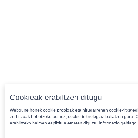
Cookieak erabiltzen ditugu
Webgune honek cookie propioak eta hirugarrenen cookie-fitxategia
zerbitzuak hobetzeko asmoz, cookie teknologiaz baliatzen gara. O
erabiltzeko baimen esplizitua ematen diguzu.
Informazio gehiago.