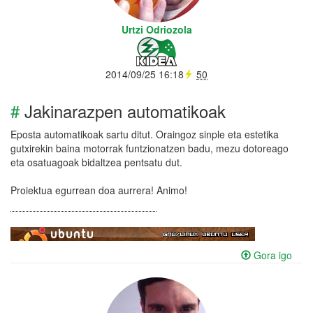
Urtzi Odriozola
2014/09/25 16:18
50
#
Jakinarazpen automatikoak
Eposta automatikoak sartu ditut. Oraingoz sinple eta estetika
gutxirekin baina motorrak funtzionatzen badu, mezu dotoreago
eta osatuagoak bidaltzea pentsatu dut.
Proiektua egurrean doa aurrera! Animo!
Gora igo