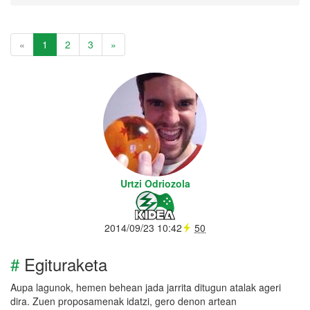
«
1
2
3
»
Urtzi Odriozola
2014/09/23 10:42
50
#
Egituraketa
Aupa lagunok, hemen behean jada jarrita ditugun atalak ageri
dira. Zuen proposamenak idatzi, gero denon artean