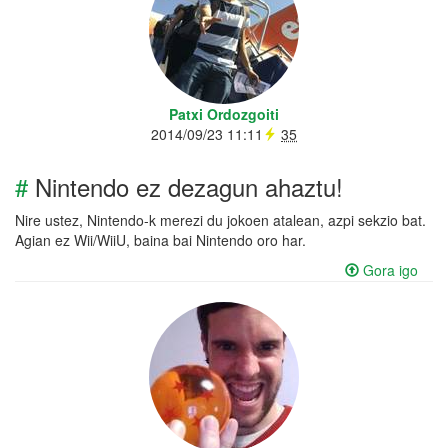
Patxi Ordozgoiti
2014/09/23 11:11
35
#
Nintendo ez dezagun ahaztu!
Nire ustez, Nintendo-k merezi du jokoen atalean, azpi sekzio bat.
Agian ez Wii/WiiU, baina bai Nintendo oro har.
Gora igo