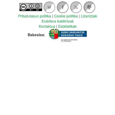
Pribatutasun politika
|
Cookie politika
|
Lizentziak
Erabilera baldintzak
Kontaktua
|
Estatistikak
Babeslea: