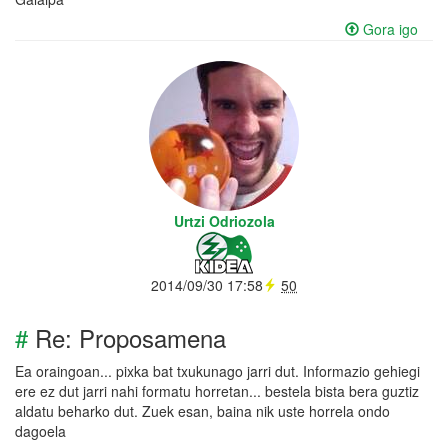
Gora igo
Urtzi Odriozola
2014/09/30 17:58
50
#
Re: Proposamena
Ea oraingoan... pixka bat txukunago jarri dut. Informazio gehiegi
ere ez dut jarri nahi formatu horretan... bestela bista bera guztiz
aldatu beharko dut. Zuek esan, baina nik uste horrela ondo
dagoela