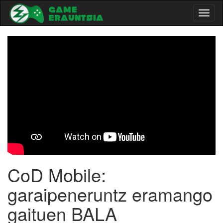
Toggl
naviga
-->
CoD Mobile:
garaipeneruntz eramango
gaituen BALA