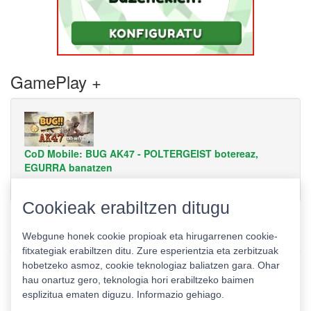
GamePlay +
CoD Mobile: BUG AK47 - POLTERGEIST botereaz,
EGURRA banatzen
Cookieak erabiltzen ditugu
Webgune honek cookie propioak eta hirugarrenen cookie-
fitxategiak erabiltzen ditu. Zure esperientzia eta zerbitzuak
hobetzeko asmoz, cookie teknologiaz baliatzen gara. Ohar
hau onartuz gero, teknologia hori erabiltzeko baimen
esplizitua ematen diguzu.
Informazio gehiago.
Pribatutasun politika
|
Cookie politika
|
Lizentziak