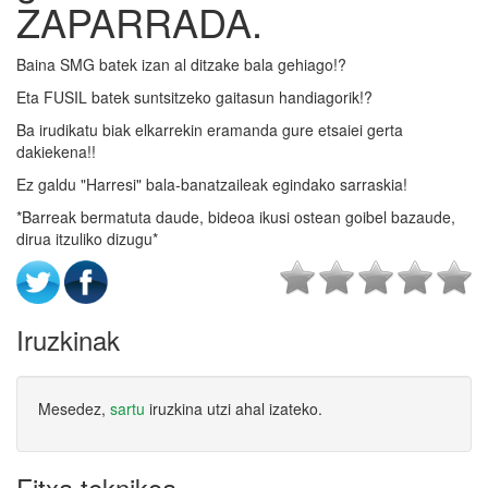
ZAPARRADA.
Baina SMG batek izan al ditzake bala gehiago!?
Eta FUSIL batek suntsitzeko gaitasun handiagorik!?
Ba irudikatu biak elkarrekin eramanda gure etsaiei gerta
dakiekena!!
Ez galdu "Harresi" bala-banatzaileak egindako sarraskia!
*Barreak bermatuta daude, bideoa ikusi ostean goibel bazaude,
dirua itzuliko dizugu*
Iruzkinak
Mesedez,
sartu
iruzkina utzi ahal izateko.
Fitxa teknikoa