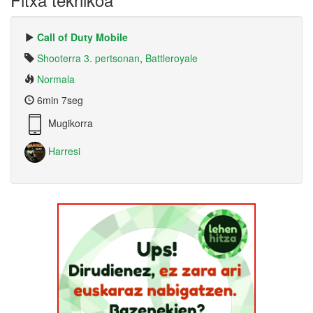
Call of Duty Mobile
Shooterra 3. pertsonan
,
Battleroyale
Normala
6min 7seg
Mugikorra
Harresi