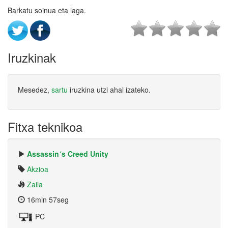
Barkatu soinua eta laga.
Iruzkinak
Mesedez,
sartu
iruzkina utzi ahal izateko.
Fitxa teknikoa
Assassin´s Creed Unity
Akzioa
Zaila
16min 57seg
PC