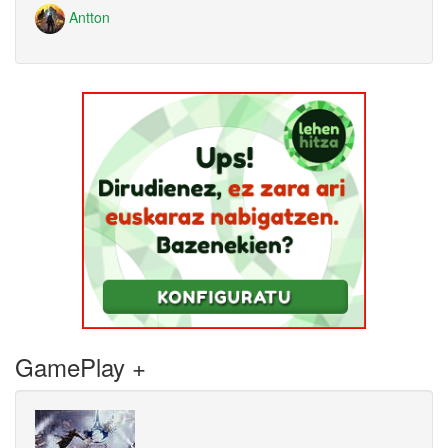
Antton
GamePlay +