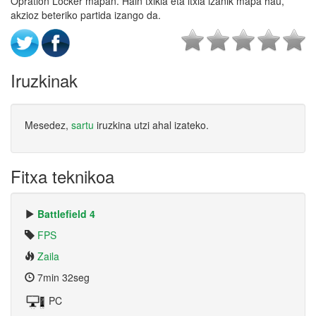
Opration Locker mapan. Hain txikia eta itxia izanik mapa hau,
akzioz beteriko partida izango da.
Iruzkinak
Mesedez,
sartu
iruzkina utzi ahal izateko.
Fitxa teknikoa
Battlefield 4
FPS
Zaila
7min 32seg
PC