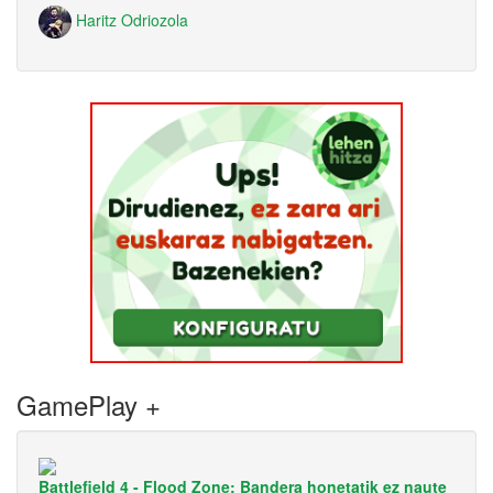
Haritz Odriozola
GamePlay +
Battlefield 4 - Flood Zone: Bandera honetatik ez naute