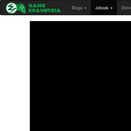
Bloga
Jokoak
Ekim
-->