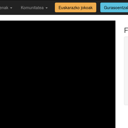
enak
Komunitatea
Euskarazko jokoak
Gurasoentza
F