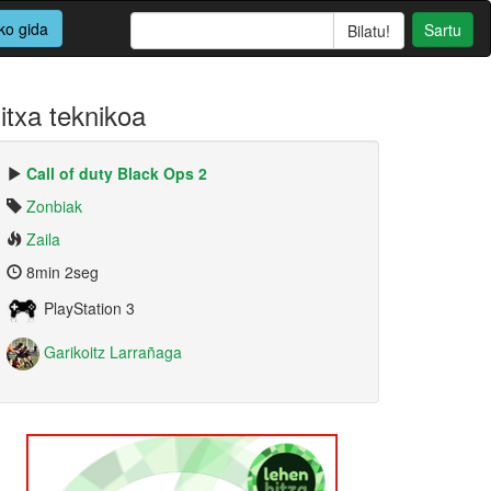
ko gida
Sartu
itxa teknikoa
Call of duty Black Ops 2
Zonbiak
Zaila
8min 2seg
PlayStation 3
Garikoitz Larrañaga