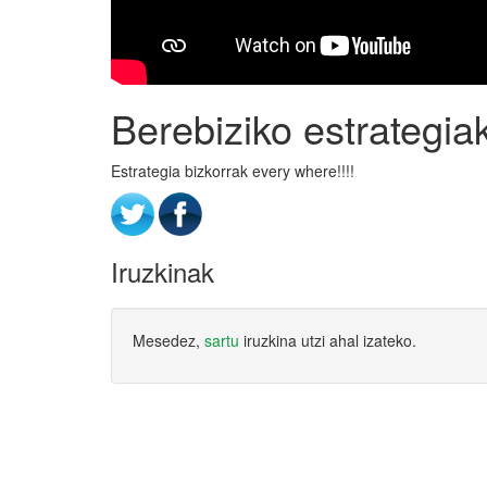
Berebiziko estrategia
Estrategia bizkorrak every where!!!!
Iruzkinak
Mesedez,
sartu
iruzkina utzi ahal izateko.