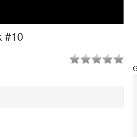
k #10
G