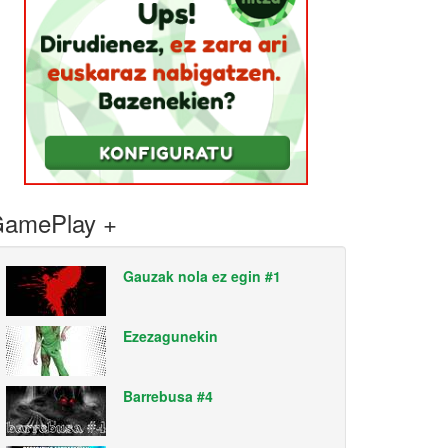
amePlay +
Gauzak nola ez egin #1
Ezezagunekin
Barrebusa #4