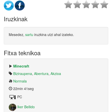
Iruzkinak
Mesedez,
sartu
iruzkina utzi ahal izateko.
Fitxa teknikoa
Minecraft
Biziraupena
,
Abentura
,
Akzioa
Normala
22min 41seg
PC
Iker Bellido