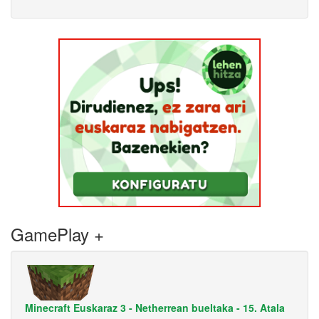
GamePlay +
Minecraft Euskaraz 3 - Netherrean bueltaka - 15. Atala