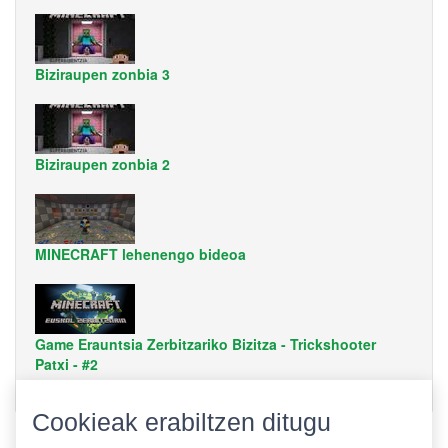
Biziraupen zonbia 3
Biziraupen zonbia 2
MINECRAFT lehenengo bideoa
Game Erauntsia Zerbitzariko Bizitza - Trickshooter
Patxi - #2
Cookieak erabiltzen ditugu