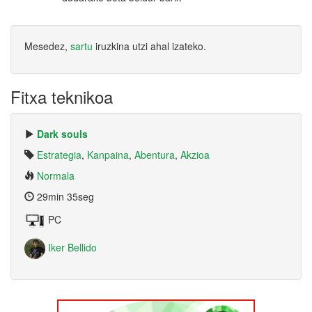
Mesedez,
sartu
iruzkina utzi ahal izateko.
Fitxa teknikoa
Dark souls
Estrategia
,
Kanpaina
,
Abentura
,
Akzioa
Normala
29min 35seg
PC
Iker Bellido