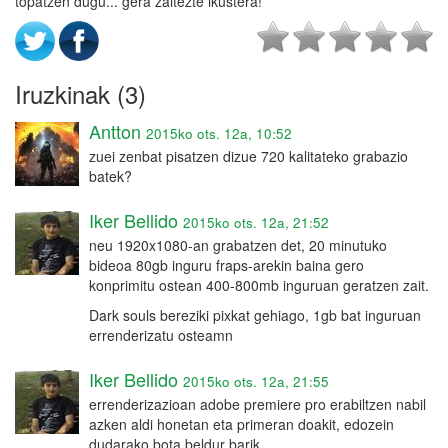
topatzen dugu... gera zaitezte ikustera!
Iruzkinak (3)
Antton
2015ko ots. 12a, 10:52
zuei zenbat pisatzen dizue 720 kalitateko grabazio
batek?
Iker Bellido
2015ko ots. 12a, 21:52
neu 1920x1080-an grabatzen det, 20 minutuko
bideoa 80gb inguru fraps-arekin baina gero
konprimitu ostean 400-800mb inguruan geratzen zait.
Dark souls bereziki pixkat gehiago, 1gb bat inguruan
errenderizatu osteamn
Iker Bellido
2015ko ots. 12a, 21:55
errenderizazioan adobe premiere pro erabiltzen nabil
azken aldi honetan eta primeran doakit, edozein
dudarako bota beldur barik