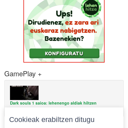
GamePlay +
Dark souls 1 saioa: lehenengo aldiak hiltzen
Cookieak erabiltzen ditugu