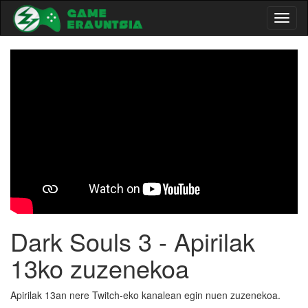
Toggl
naviga
-->
Dark Souls 3 - Apirilak
13ko zuzenekoa
Apirilak 13an nere Twitch-eko kanalean egin nuen zuzenekoa.