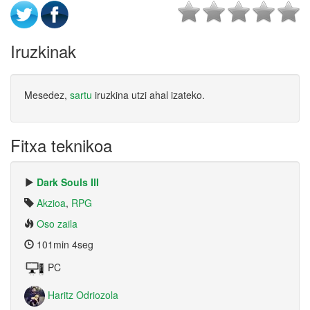
Iruzkinak
Mesedez,
sartu
iruzkina utzi ahal izateko.
Fitxa teknikoa
Dark Souls III
Akzioa
,
RPG
Oso zaila
101min 4seg
PC
Haritz Odriozola