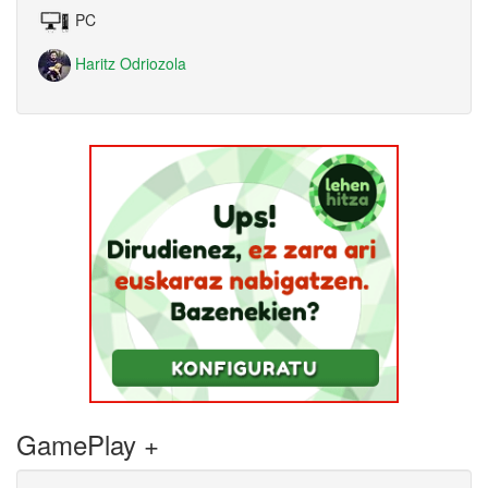
PC
Haritz Odriozola
GamePlay +