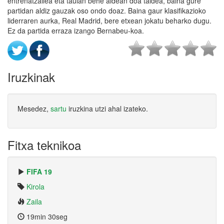
entrenatzailea eta taulan behe aldean doa taldea, baina gure
partidan aldiz gauzak oso ondo doaz. Baina gaur klasifikazioko
liderraren aurka, Real Madrid, bere etxean jokatu beharko dugu.
Ez da partida erraza izango Bernabeu-koa.
Iruzkinak
Mesedez,
sartu
iruzkina utzi ahal izateko.
Fitxa teknikoa
FIFA 19
Kirola
Zaila
19min 30seg