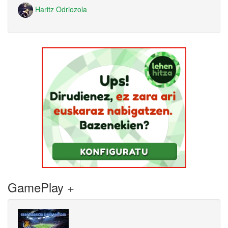
Haritz Odriozola
GamePlay +