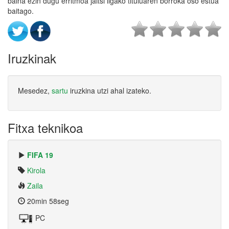
baina ezin dugu erritmoa jaitsi ligako tituluaren borroka oso estua
baitago.
Iruzkinak
Mesedez,
sartu
iruzkina utzi ahal izateko.
Fitxa teknikoa
FIFA 19
Kirola
Zaila
20min 58seg
PC