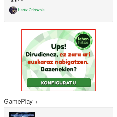
Haritz Odriozola
GamePlay +