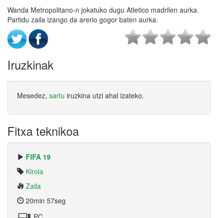
Wanda Metropolitano-n jokatuko dugu Atletico madrilen aurka.
Partidu zaila izango da arerio gogor baten aurka.
Iruzkinak
Mesedez,
sartu
iruzkina utzi ahal izateko.
Fitxa teknikoa
FIFA 19
Kirola
Zaila
20min 57seg
PC