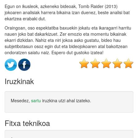
Egun on ikusleok, azkeneko bideoak, Tomb Raider (2013)
jokoaren analisiak harrera bikaina izan duenez, beste analisi bat
ekartzea erabaki dut.
Oraingoan, oso espektatiba baxuekin jokatu eta ikaragarri harritu
nauen joko bat dakarkizuet. Zer emozio eta momentu bikainak
ekarri dizkidan. Nahiz eta niri jokoa asko gustatu, bideo hau
subjetibotasun osoz egin dut eta bideojokoaren atal bakoitzean
ondoratzen saiatu naiz. Espero dut gustoko izatea!
Iruzkinak
Mesedez,
sartu
iruzkina utzi ahal izateko.
Fitxa teknikoa