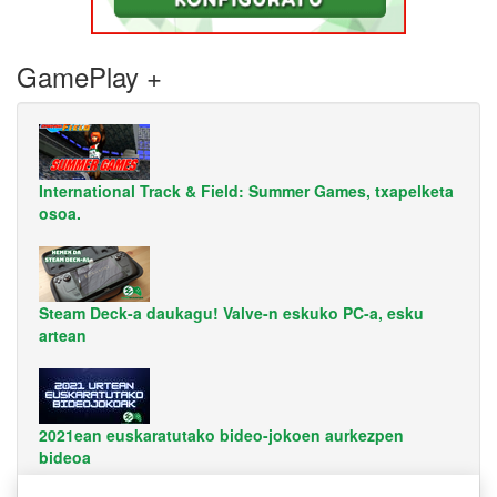
GamePlay +
International Track & Field: Summer Games, txapelketa
osoa.
Steam Deck-a daukagu! Valve-n eskuko PC-a, esku
artean
2021ean euskaratutako bideo-jokoen aurkezpen
bideoa