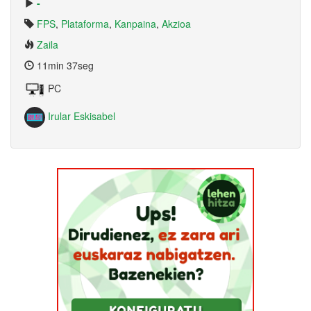
-
FPS
,
Plataforma
,
Kanpaina
,
Akzioa
Zaila
11min 37seg
PC
Irular Eskisabel