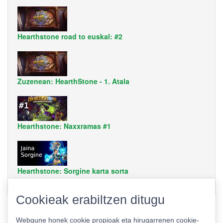
Hearthstone road to euskal: #2
Zuzenean: HearthStone - 1. Atala
Hearthstone: Naxxramas #1
Hearthstone: Sorgine karta sorta
Cookieak erabiltzen ditugu
Webgune honek cookie propioak eta hirugarrenen cookie-