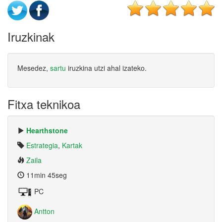
Iruzkinak
Mesedez,
sartu
iruzkina utzi ahal izateko.
Fitxa teknikoa
Hearthstone
Estrategia
,
Kartak
Zaila
11min 45seg
PC
Antton