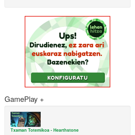
GamePlay +
Txaman Totemikoa - Hearthstone