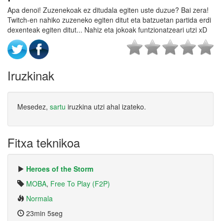
Apa denoi! Zuzenekoak ez ditudala egiten uste duzue? Bai zera!
Twitch-en nahiko zuzeneko egiten ditut eta batzuetan partida erdi
dexenteak egiten ditut... Nahiz eta jokoak funtzionatzeari utzi xD
Iruzkinak
Mesedez,
sartu
iruzkina utzi ahal izateko.
Fitxa teknikoa
Heroes of the Storm
MOBA
,
Free To Play (F2P)
Normala
23min 5seg