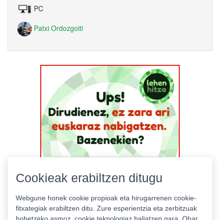
PC
Patxi Ordozgoiti
Cookieak erabiltzen ditugu
Webgune honek cookie propioak eta hirugarrenen cookie-
fitxategiak erabiltzen ditu. Zure esperientzia eta zerbitzuak
hobetzeko asmoz, cookie teknologiaz baliatzen gara. Ohar