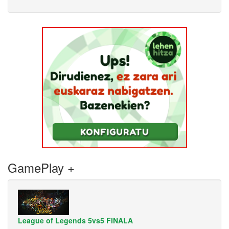
GamePlay +
League of Legends 5vs5 FINALA