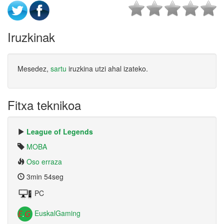
Iruzkinak
Mesedez,
sartu
iruzkina utzi ahal izateko.
Fitxa teknikoa
League of Legends
MOBA
Oso erraza
3min 54seg
PC
EuskalGaming