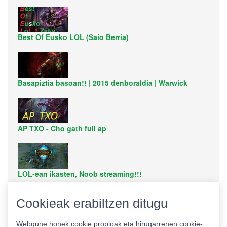
Best Of Eusko LOL (Saio Berria)
Basapiztia basoan!! | 2015 denboraldia | Warwick
AP TXO - Cho gath full ap
LOL-ean ikasten, Noob streaming!!!
Cookieak erabiltzen ditugu
Webgune honek cookie propioak eta hirugarrenen cookie-