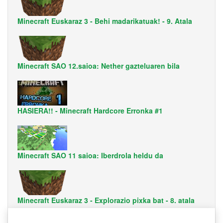
Minecraft Euskaraz 3 - Behi madarikatuak! - 9. Atala
Minecraft SAO 12.saioa: Nether gazteluaren bila
HASIERA!! - Minecraft Hardcore Erronka #1
Minecraft SAO 11 saioa: Iberdrola heldu da
Minecraft Euskaraz 3 - Explorazio pixka bat - 8. atala