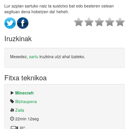
Lur azpian sartuko naiz ta sustotxo bat edo besteren ostean
segituan dena hobetzen da! heheh.
Iruzkinak
Mesedez,
sartu
iruzkina utzi ahal izateko.
Fitxa teknikoa
Minecraft
Biziraupena
Zaila
22min 12seg
PC