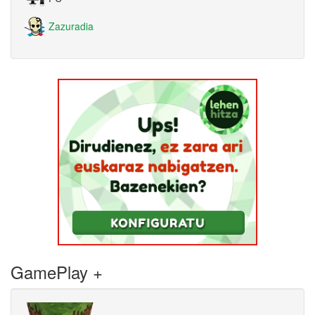
Zazuradia
GamePlay +