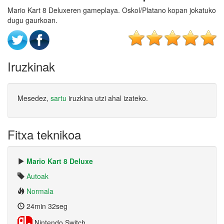
Mario Kart 8 Deluxeren gameplaya. Oskol/Platano kopan jokatuko
dugu gaurkoan.
Iruzkinak
Mesedez,
sartu
iruzkina utzi ahal izateko.
Fitxa teknikoa
Mario Kart 8 Deluxe
Autoak
Normala
24min 32seg
Nintendo Switch