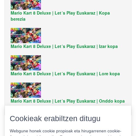
Mario Kart 8 Deluxe | Let´s Play Euskaraz | Kopa
berezia
Mario Kart 8 Deluxe | Let´s Play Euskaraz | Izar kopa
Mario Kart 8 Deluxe | Let´s Play Euskaraz | Lore kopa
Mario Kart 8 Deluxe | Let´s Play Euskaraz | Onddo kopa
Cookieak erabiltzen ditugu
Webgune honek cookie propioak eta hirugarrenen cookie-