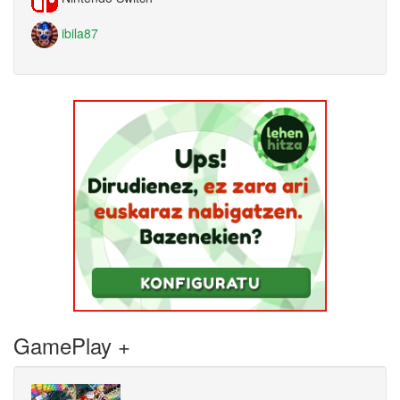
ibila87
GamePlay +