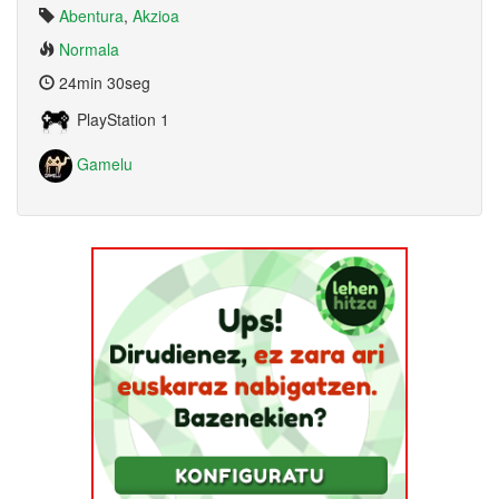
Abentura
,
Akzioa
Normala
24min 30seg
PlayStation 1
Gamelu