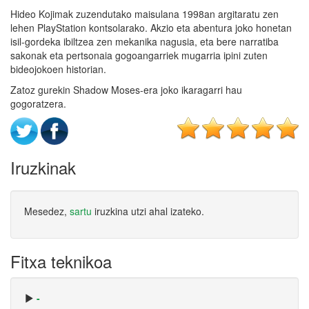
Hideo Kojimak zuzendutako maisulana 1998an argitaratu zen
lehen PlayStation kontsolarako. Akzio eta abentura joko honetan
isil-gordeka ibiltzea zen mekanika nagusia, eta bere narratiba
sakonak eta pertsonaia gogoangarriek mugarria ipini zuten
bideojokoen historian.
Zatoz gurekin Shadow Moses-era joko ikaragarri hau
gogoratzera.
Iruzkinak
Mesedez,
sartu
iruzkina utzi ahal izateko.
Fitxa teknikoa
-