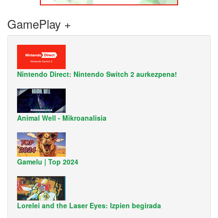
GamePlay +
Nintendo Direct: Nintendo Switch 2 aurkezpena!
Animal Well - Mikroanalisia
Gamelu | Top 2024
Lorelei and the Laser Eyes: Izpien begirada