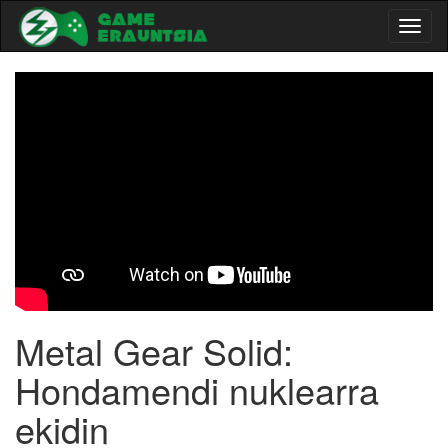
Toggl
naviga
-->
Metal Gear Solid:
Hondamendi nuklearra
ekidin