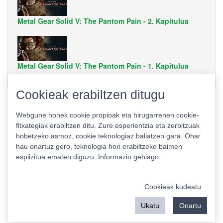
Metal Gear Solid V: The Pantom Pain - 2. Kapitulua
Metal Gear Solid V: The Pantom Pain - 1. Kapitulua
Cookieak erabiltzen ditugu
Webgune honek cookie propioak eta hirugarrenen cookie-
fitxategiak erabiltzen ditu. Zure esperientzia eta zerbitzuak
hobetzeko asmoz, cookie teknologiaz baliatzen gara. Ohar
hau onartuz gero, teknologia hori erabiltzeko baimen
esplizitua ematen diguzu.
Informazio gehiago.
Pribatutasun politika
|
Cookie politika
|
Lizentziak
Erabilera baldintzak
Kontaktua
|
Estatistikak
Cookieak kudeatu
Babeslea:
Ukatu
Onartu