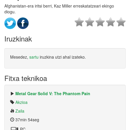
Afghanistan-era iritsi berri, Kaz Miller erreskatatzeari ekingo
diogu.
Iruzkinak
Mesedez,
sartu
iruzkina utzi ahal izateko.
Fitxa teknikoa
Metal Gear Solid V: The Phantom Pain
Akzioa
Zaila
37min 54seg
PC