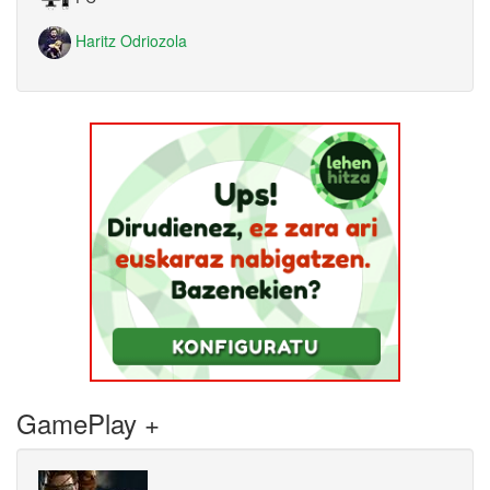
Haritz Odriozola
GamePlay +