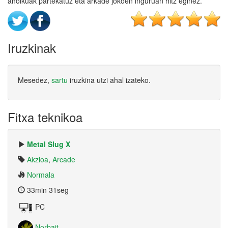
aholkuak partekatuz eta arkade jokoen inguruan hitz eginez.
Iruzkinak
Mesedez,
sartu
iruzkina utzi ahal izateko.
Fitxa teknikoa
Metal Slug X
Akzioa
,
Arcade
Normala
33min 31seg
PC
Norbait