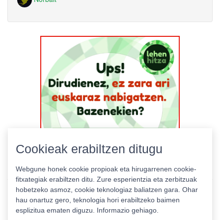
Cookieak erabiltzen ditugu
Webgune honek cookie propioak eta hirugarrenen cookie-
fitxategiak erabiltzen ditu. Zure esperientzia eta zerbitzuak
hobetzeko asmoz, cookie teknologiaz baliatzen gara. Ohar
hau onartuz gero, teknologia hori erabiltzeko baimen
esplizitua ematen diguzu.
Informazio gehiago.
Pribatutasun politika
|
Cookie politika
|
Lizentziak