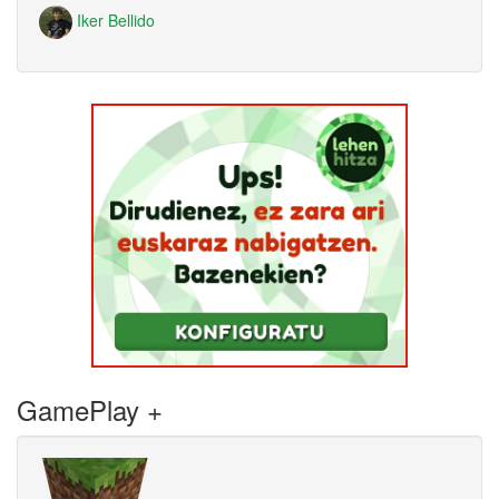
Iker Bellido
GamePlay +