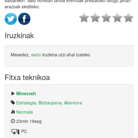
saioarekin. Saio honetan landa eremuak prestatuko ditugu janari
arazoak ekiditeko.
Iruzkinak
Mesedez,
sartu
iruzkina utzi ahal izateko.
Fitxa teknikoa
Minecraft
Estrategia
,
Biziraupena
,
Abentura
Normala
23min 19seg
PC