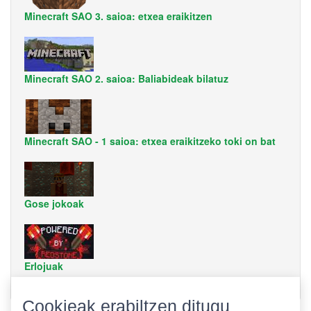
Minecraft SAO 3. saioa: etxea eraikitzen
Minecraft SAO 2. saioa: Baliabideak bilatuz
Minecraft SAO - 1 saioa: etxea eraikitzeko toki on bat
Gose jokoak
Erlojuak
Cookieak erabiltzen ditugu