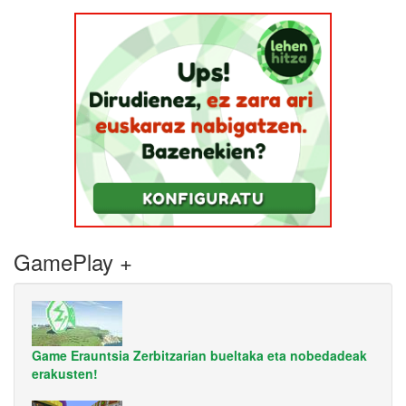
GamePlay +
Game Erauntsia Zerbitzarian bueltaka eta nobedadeak
erakusten!