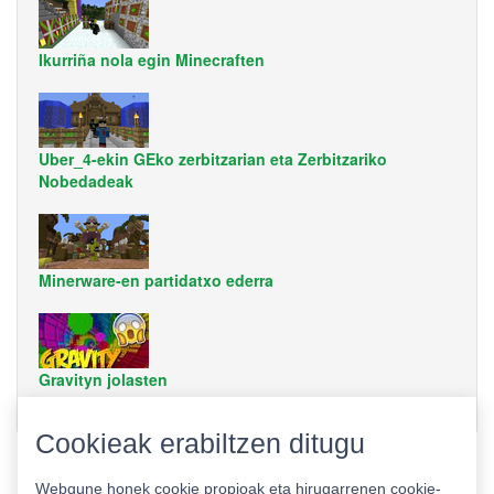
Ikurriña nola egin Minecraften
Uber_4-ekin GEko zerbitzarian eta Zerbitzariko
Nobedadeak
Minerware-en partidatxo ederra
Gravityn jolasten
Cookieak erabiltzen ditugu
Webgune honek cookie propioak eta hirugarrenen cookie-