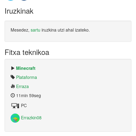
Iruzkinak
Mesedez,
sartu
iruzkina utzi ahal izateko.
Fitxa teknikoa
Minecraft
Plataforma
Erraza
11min 59seg
PC
Errazkin08