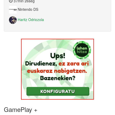
37min 26seg
Nintendo DS
Haritz Odriozola
GamePlay +