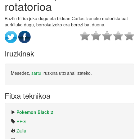
rotatorioa
Buztin hirira joko dugu eta bidean Carlos izeneko motorista bat
aurkituko dugu, borrokatzeko era berezi bat duena.
Iruzkinak
Mesedez,
sartu
iruzkina utzi ahal izateko.
Fitxa teknikoa
Pokemon Black 2
RPG
Zaila