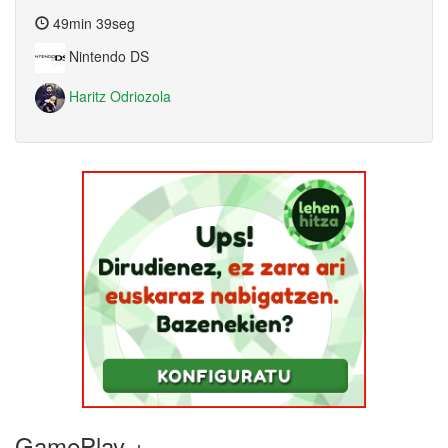
49min 39seg
Nintendo DS
Haritz Odriozola
GamePlay +