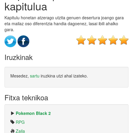
kapitulua
Kapitulu honetan atzerago utzita genuen desertura joango gara
eta mailaz oso diferentzia handia dagoenez, lasai ibili ahalko
gara.
Iruzkinak
Mesedez,
sartu
iruzkina utzi ahal izateko.
Fitxa teknikoa
Pokemon Black 2
RPG
Zaila