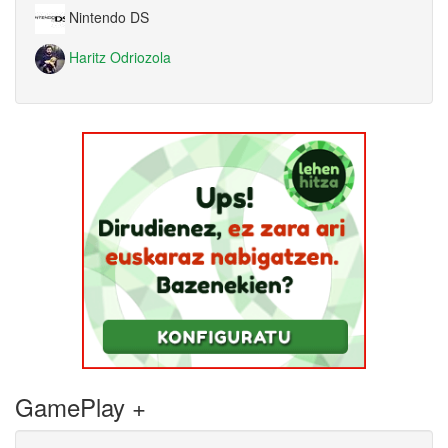
Nintendo DS
Haritz Odriozola
GamePlay +