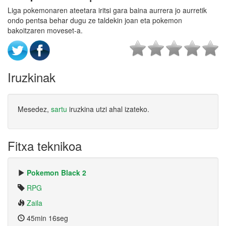
Liga pokemonaren ateetara iritsi gara baina aurrera jo aurretik
ondo pentsa behar dugu ze taldekin joan eta pokemon
bakoitzaren moveset-a.
Iruzkinak
Mesedez,
sartu
iruzkina utzi ahal izateko.
Fitxa teknikoa
Pokemon Black 2
RPG
Zaila
45min 16seg