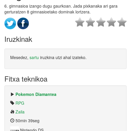
6. gimnasioa izango dugu gaurkoan. Jada pixkanaka ari gara
gerturatzen 8 gimnasioetako dominak lortzera.
Iruzkinak
Mesedez,
sartu
iruzkina utzi ahal izateko.
Fitxa teknikoa
Pokemon Diamantea
RPG
Zaila
50min 39seg
Nintendo DS