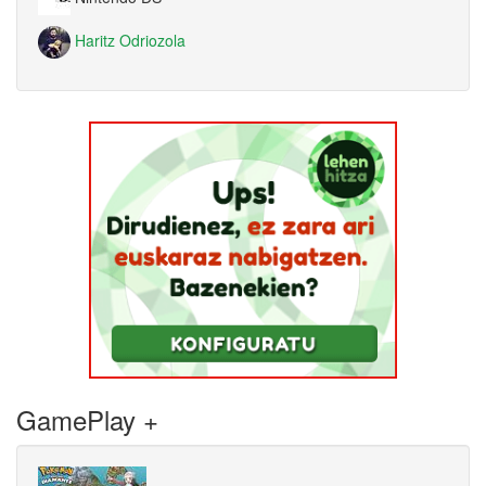
Haritz Odriozola
GamePlay +