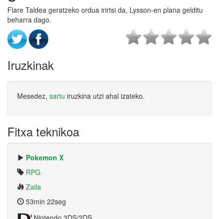
Flare Taldea geratzeko ordua irirtsi da, Lysson-en plana gelditu
beharra dago.
Iruzkinak
Mesedez,
sartu
iruzkina utzi ahal izateko.
Fitxa teknikoa
Pokemon X
RPG
Zaila
53min 22seg
Nintendo 3DS/2DS