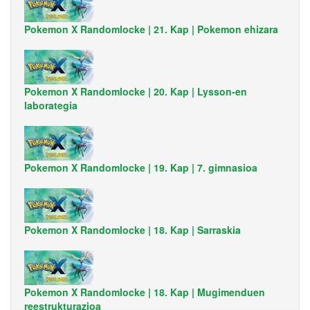
Pokemon X Randomlocke | 21. Kap | Pokemon ehizara
Pokemon X Randomlocke | 20. Kap | Lysson-en
laborategia
Pokemon X Randomlocke | 19. Kap | 7. gimnasioa
Pokemon X Randomlocke | 18. Kap | Sarraskia
Pokemon X Randomlocke | 18. Kap | Mugimenduen
reestrukturazioa