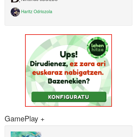
Haritz Odriozola
GamePlay +