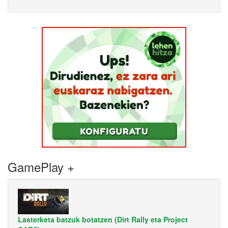
GamePlay +
Lasterketa batzuk botatzen (Dirt Rally eta Project