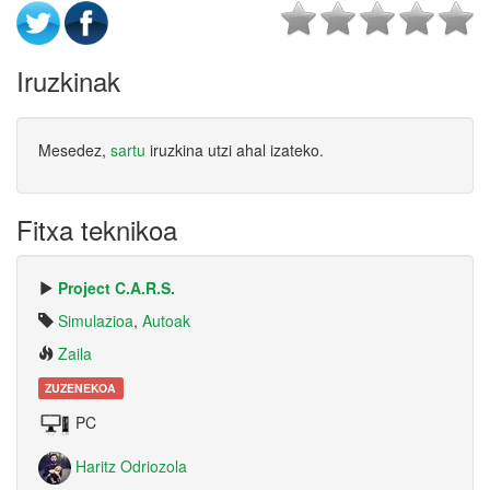
Iruzkinak
Mesedez,
sartu
iruzkina utzi ahal izateko.
Fitxa teknikoa
Project C.A.R.S.
Simulazioa
,
Autoak
Zaila
ZUZENEKOA
PC
Haritz Odriozola