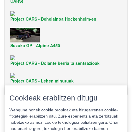
CARS)
Project CARS - Behelainoa Hockenheim-en
Suzuka GP - Alpine A450
Project CARS - Bolante berria ta sentsazioak
Project CARS - Lehen minutuak
Cookieak erabiltzen ditugu
Webgune honek cookie propioak eta hirugarrenen cookie-
fitxategiak erabiltzen ditu. Zure esperientzia eta zerbitzuak
hobetzeko asmoz, cookie teknologiaz baliatzen gara. Ohar
hau onartuz gero, teknologia hori erabiltzeko baimen