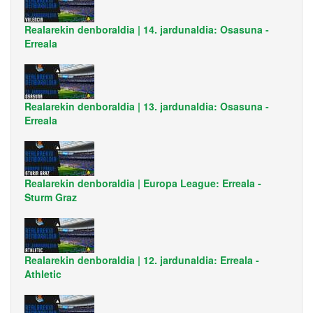
Realarekin denboraldia | 14. jardunaldia: Osasuna -
Erreala
Realarekin denboraldia | 13. jardunaldia: Osasuna -
Erreala
Realarekin denboraldia | Europa League: Erreala -
Sturm Graz
Realarekin denboraldia | 12. jardunaldia: Erreala -
Athletic