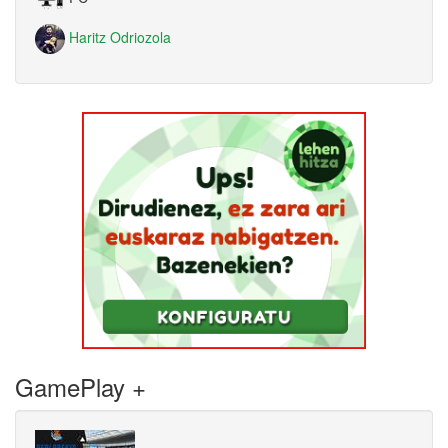
Haritz Odriozola
GamePlay +