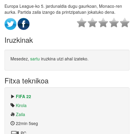
Europa League-ko 5. jardunaldia dugu gaurkoan, Monaco-ren
aurka. Partida zaila izango da printzipatuan jokatuko dena.
Iruzkinak
Mesedez,
sartu
iruzkina utzi ahal izateko.
Fitxa teknikoa
FIFA 22
Kirola
Zaila
22min 5seg
PC