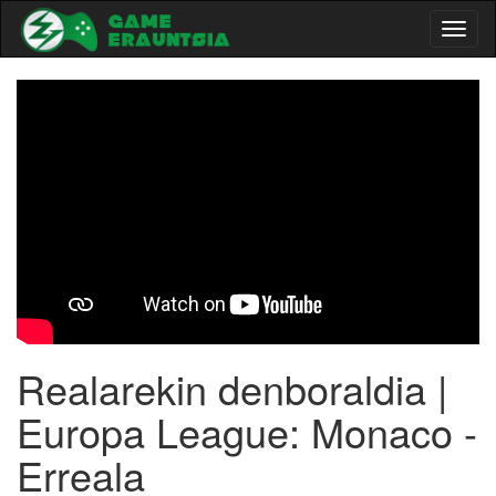
Toggl
naviga
-->
Realarekin denboraldia |
Europa League: Monaco -
Erreala