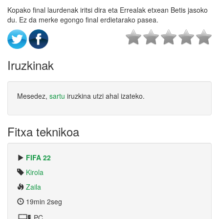
Kopako final laurdenak iritsi dira eta Errealak etxean Betis jasoko
du. Ez da merke egongo final erdietarako pasea.
Iruzkinak
Mesedez,
sartu
iruzkina utzi ahal izateko.
Fitxa teknikoa
FIFA 22
Kirola
Zaila
19min 2seg
PC