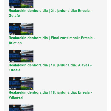
Realarekin denboraldia | 21. jardunaldia: Erreala -
Getafe
Realarekin denboraldia | Final zortzirenak: Erreala -
Atletico
Realarekin denboraldia | 19. jardunaldia: Alaves -
Erreala
Realarekin denboraldia | 18. jardunaldia: Erreala -
Villarreal