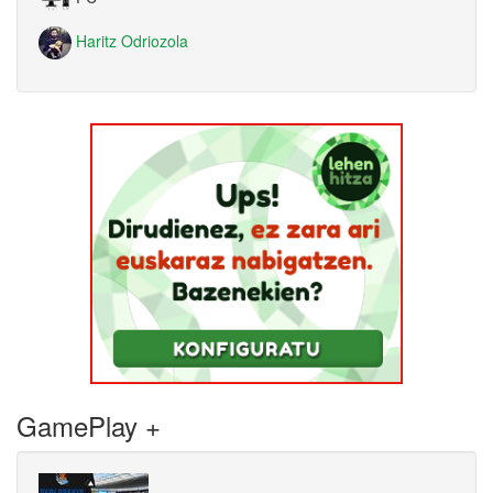
Haritz Odriozola
GamePlay +