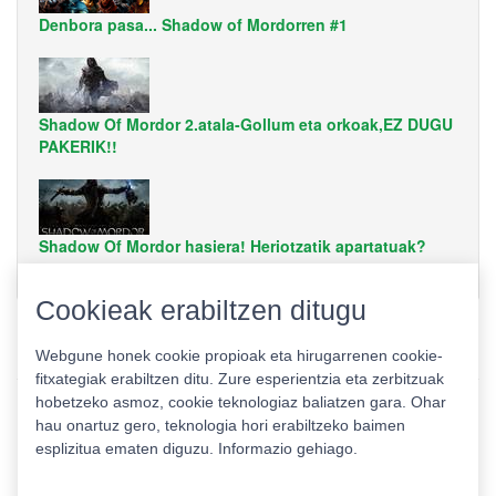
Denbora pasa... Shadow of Mordorren #1
Shadow Of Mordor 2.atala-Gollum eta orkoak,EZ DUGU
PAKERIK!!
Shadow Of Mordor hasiera! Heriotzatik apartatuak?
Cookieak erabiltzen ditugu
Webgune honek cookie propioak eta hirugarrenen cookie-
fitxategiak erabiltzen ditu. Zure esperientzia eta zerbitzuak
hobetzeko asmoz, cookie teknologiaz baliatzen gara. Ohar
hau onartuz gero, teknologia hori erabiltzeko baimen
esplizitua ematen diguzu.
Informazio gehiago.
Pribatutasun politika
|
Cookie politika
|
Lizentziak
Erabilera baldintzak