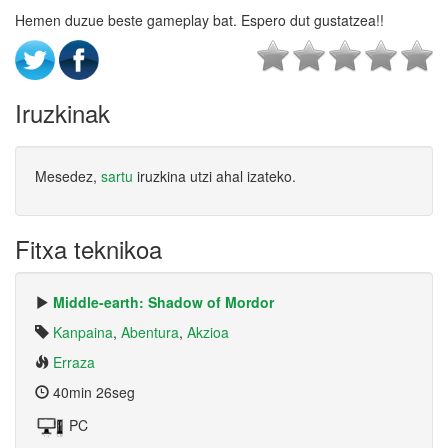
Hemen duzue beste gameplay bat. Espero dut gustatzea!!
Iruzkinak
Mesedez,
sartu
iruzkina utzi ahal izateko.
Fitxa teknikoa
Middle-earth: Shadow of Mordor
Kanpaina
,
Abentura
,
Akzioa
Erraza
40min 26seg
PC