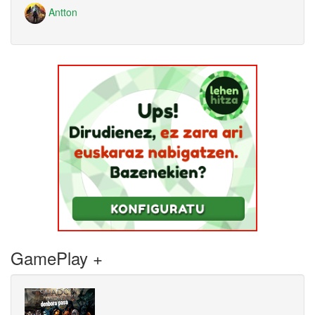
Antton
GamePlay +