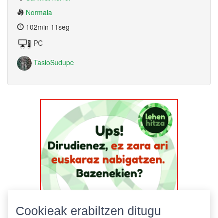
Normala
102min 11seg
PC
TasioSudupe
Cookieak erabiltzen ditugu