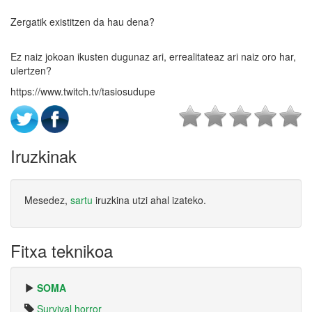
Zergatik existitzen da hau dena?
Ez naiz jokoan ikusten dugunaz ari, errealitateaz ari naiz oro har,
ulertzen?
https://www.twitch.tv/tasiosudupe
Iruzkinak
Mesedez,
sartu
iruzkina utzi ahal izateko.
Fitxa teknikoa
SOMA
Survival horror