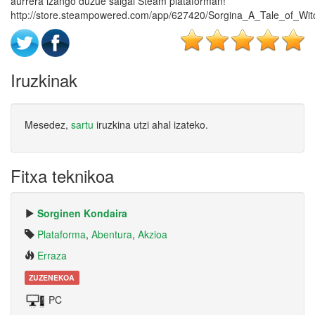
aurrera izango duzue salgai Steam plataforman!
http://store.steampowered.com/app/627420/Sorgina_A_Tale_of_Wit
Iruzkinak
Mesedez,
sartu
iruzkina utzi ahal izateko.
Fitxa teknikoa
Sorginen Kondaira
Plataforma
,
Abentura
,
Akzioa
Erraza
ZUZENEKOA
PC