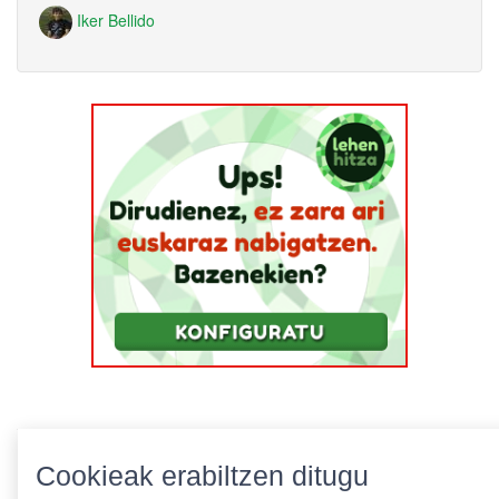
Iker Bellido
Cookieak erabiltzen ditugu