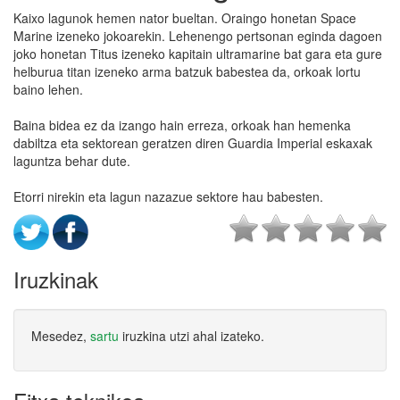
Kaixo lagunok hemen nator bueltan. Oraingo honetan Space
Marine izeneko jokoarekin. Lehenengo pertsonan eginda dagoen
joko honetan Titus izeneko kapitain ultramarine bat gara eta gure
helburua titan izeneko arma batzuk babestea da, orkoak lortu
baino lehen.
Baina bidea ez da izango hain erreza, orkoak han hemenka
dabiltza eta sektorean geratzen diren Guardia Imperial eskaxak
laguntza behar dute.
Etorri nirekin eta lagun nazazue sektore hau babesten.
Iruzkinak
Mesedez,
sartu
iruzkina utzi ahal izateko.