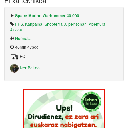
Fitxa teknikoa
Space Marine Warhammer 40.000
FPS
,
Kanpaina
,
Shooterra 3. pertsonan
,
Abentura
,
Akzioa
Normala
46min 47seg
PC
Iker Bellido