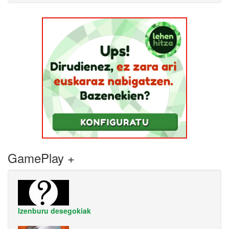
GamePlay +
Izenburu desegokiak