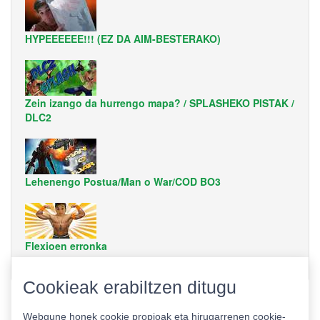
HYPEEEEEE!!! (EZ DA AIM-BESTERAKO)
Zein izango da hurrengo mapa? / SPLASHEKO PISTAK /
DLC2
Lehenengo Postua/Man o War/COD BO3
Flexioen erronka
Cookieak erabiltzen ditugu
Webgune honek cookie propioak eta hirugarrenen cookie-