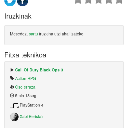
Iruzkinak
Mesedez,
sartu
iruzkina utzi ahal izateko.
Fitxa teknikoa
Call Of Duty Black Ops 3
Action RPG
Oso erraza
5min 13seg
PlayStation 4
Xabi Beristain