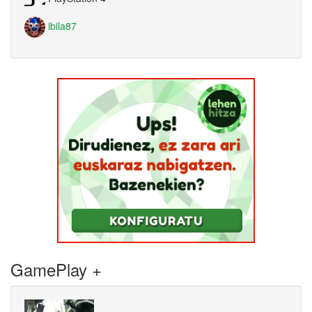
ibila87
GamePlay +