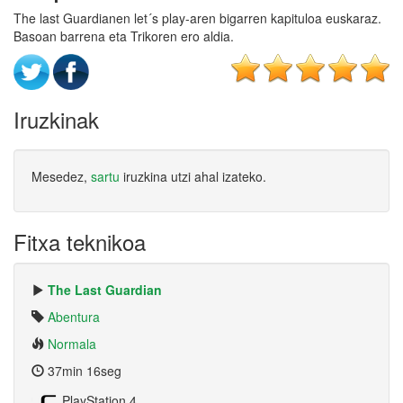
The last Guardianen let´s play-aren bigarren kapituloa euskaraz.
Basoan barrena eta Trikoren ero aldia.
Iruzkinak
Mesedez,
sartu
iruzkina utzi ahal izateko.
Fitxa teknikoa
The Last Guardian
Abentura
Normala
37min 16seg
PlayStation 4