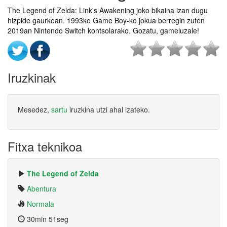
The Legend of Zelda: Link's Awakening joko bikaina izan dugu
hizpide gaurkoan. 1993ko Game Boy-ko jokua berregin zuten
2019an Nintendo Switch kontsolarako. Gozatu, gameluzale!
Iruzkinak
Mesedez,
sartu
iruzkina utzi ahal izateko.
Fitxa teknikoa
The Legend of Zelda
Abentura
Normala
30min 51seg