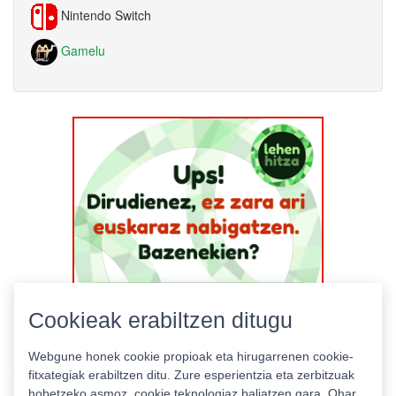
Nintendo Switch
Gamelu
Cookieak erabiltzen ditugu
Webgune honek cookie propioak eta hirugarrenen cookie-
fitxategiak erabiltzen ditu. Zure esperientzia eta zerbitzuak
hobetzeko asmoz, cookie teknologiaz baliatzen gara. Ohar